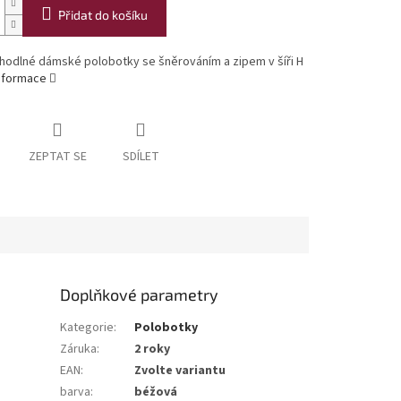
Přidat do košíku
hodlné dámské polobotky se šněrováním a zipem v šíři H
informace
ZEPTAT SE
SDÍLET
Doplňkové parametry
Kategorie
:
Polobotky
Záruka
:
2 roky
EAN
:
Zvolte variantu
barva
:
béžová