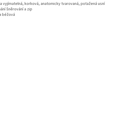
ka vyjímatelná, korková, anatomicky tvarovaná, potažená usní
ání šněrování a zip
a béžová