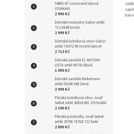
54801-87 vzorované lakové
stél
(OSAKAA)
zapín
2 990 Kč
barv
Dámské mokasíny Gabor artikl
72.134.88 bordo
2 999 Kč
Dámská kotníková obuv Gabor
artikl 74.672.96 modré lakové
2 712 Kč
Dámské sandále EL NATURA
LISTA artikl N5791 Black
1 999 Kč
Dámské sandále Berkemann
artikl 01040 949 černé
2 999 Kč
Pánská kotníková obuv Josef
Seibel artikl 42818 681 370 hnědé
2 190 Kč
Pánské polobotky Josef Seibel
artikl 20706 TE918 712 šedé
2 890 Kč