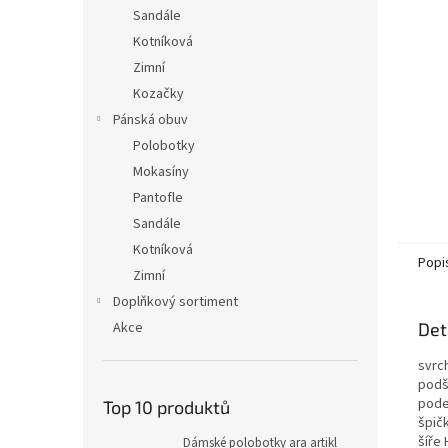
n
Sandále
e
Kotníková
l
Zimní
Kozačky
Pánská obuv
Polobotky
Mokasíny
Pantofle
Sandále
Kotníková
Popi
Zimní
Doplňkový sortiment
Akce
Det
svrc
podší
pode
Top 10 produktů
špičk
šíře 
Dámské polobotky ara artikl