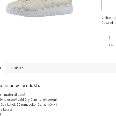
Velice po
Detailní 
TISK
s
Diskuze
ailní popis produktu
hní materiál useň
vka useň/textil Dry Clim - proti poení
šev klínek 15 mm, odlehčená, měkká
a kulatá
H