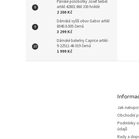
Pánské polobotky Josef Seibel
artikl 42801 860 330 hnědé
2 200 Kč
Dámská vyšší obuv Gabor artikl
8040.0.005 černá
3 299 Kč
Dámské baleríny Caprice artikl-
9-22511-46 019 černá
1 999 Kč
Z
á
p
a
t
Informac
í
Jak nakupo
Obchodní 
Podmínky o
údajů
Rady a dop