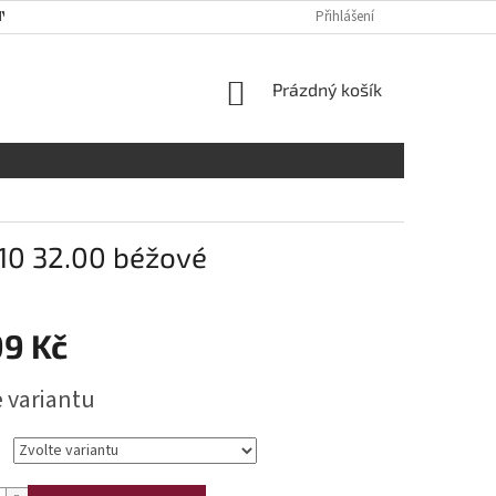
Y OSOBNÍCH ÚDAJŮ
RADY A DOPORUČENÍ
Přihlášení
TABULKA VELIKOST
NÁKUPNÍ
Prázdný košík
KOŠÍK
/10 32.00 béžové
99 Kč
e variantu