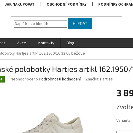
JAK NAKUPOVAT
OBCHODNÍ PODMÍNKY
PODMÍNKY OCHRAN
HLEDAT
ent
Akce
Kontakty
Blog
obotky Hartjes artikl 162.1950/10 32.00 béžové
ké polobotky Hartjes artikl 162.1950
Průměrné
Neohodnoceno
Podrobnosti hodnocení
Značka:
Hartjes
ka
hodnocení
produktu
3 8
je
0,0
Měrná
Zvolt
z
cena:
5
hvězdiček.
Varianta