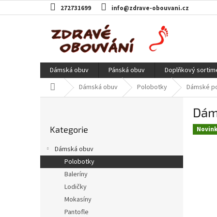
Přejít
272731699
info@zdrave-obouvani.cz
na
obsah
Dámská obuv
Pánská obuv
Doplňkový sortim
Domů
Dámská obuv
Polobotky
Dámské pol
P
Dáms
o
Přeskočit
s
Kategorie
kategorie
Novin
t
r
Dámská obuv
a
Polobotky
n
Baleríny
n
í
Lodičky
p
Mokasíny
a
Pantofle