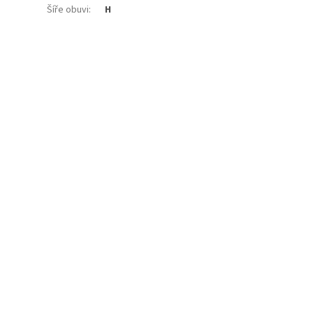
Šíře obuvi
:
H