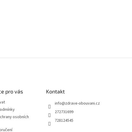
e pro vás
Kontakt
vat
info
@
zdrave-obouvani.cz
podmínky
272731699
chrany osobních
728124545
oručení