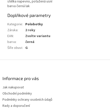
stélka napevno, potažená usní
barva černá lak
Doplňkové parametry
Kategorie
:
Polobotky
Záruka
:
2 roky
EAN
:
Zvolte variantu
barva
:
černá
Šíře obuvi
:
G
Z
á
p
a
Informace pro vás
t
Jak nakupovat
í
Obchodní podmínky
Podmínky ochrany osobních údajů
Rady a doporučení