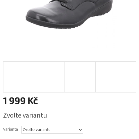
1 999 Kč
Měrná
Zvolte variantu
cena:
Varianta