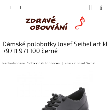
Přejít
NÁKUP
na
obsah
KOŠÍK
Dámské polobotky Josef Seibel artikl
79711 971 100 černé
Průměrné
Neohodnoceno
Podrobnosti hodnocení
Značka:
Josef Seibel
hodnocení
produktu
je
0,0
z
5
hvězdiček.