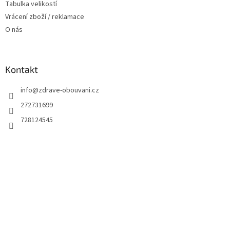
Tabulka velikostí
Vrácení zboží / reklamace
O nás
Kontakt
info
@
zdrave-obouvani.cz
272731699
728124545