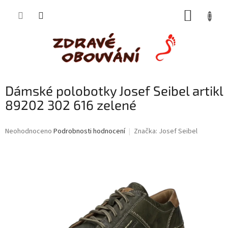
Přejít
NÁKUP
na
obsah
KOŠÍK
Dámské polobotky Josef Seibel artikl
89202 302 616 zelené
Průměrné
Neohodnoceno
Podrobnosti hodnocení
Značka:
Josef Seibel
hodnocení
produktu
je
0,0
z
5
hvězdiček.