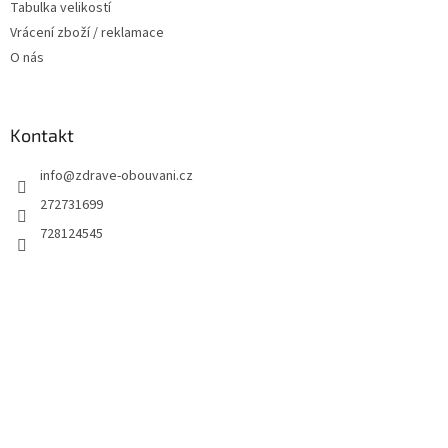
Tabulka velikostí
Vrácení zboží / reklamace
O nás
Kontakt
info
@
zdrave-obouvani.cz
272731699
728124545