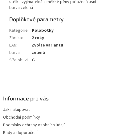
stélka vyjímatelná z měkké pěny potažená usní
barva zelená
Doplňkové parametry
Kategorie
:
Polobotky
Záruka
:
2 roky
EAN
:
Zvolte variantu
barva
:
zelená
Šíře obuvi
:
G
Z
á
p
a
Informace pro vás
t
Jak nakupovat
í
Obchodní podmínky
Podmínky ochrany osobních údajů
Rady a doporučení