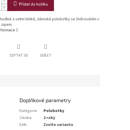
Přidat do košíku
ohodlné a velmi lehké, dámské polobotky se šněrováním v
se zipem
informace
ZEPTAT SE
SDÍLET
Doplňkové parametry
Kategorie
:
Polobotky
Záruka
:
2 roky
EAN
:
Zvolte variantu