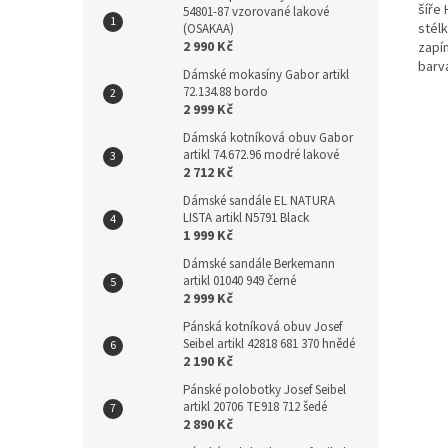
šíře 
54801-87 vzorované lakové
stélk
(OSAKAA)
2 990 Kč
zapín
barv
Dámské mokasíny Gabor artikl
72.134.88 bordo
2 999 Kč
Dámská kotníková obuv Gabor
artikl 74.672.96 modré lakové
2 712 Kč
Dámské sandále EL NATURA
LISTA artikl N5791 Black
1 999 Kč
Dámské sandále Berkemann
artikl 01040 949 černé
2 999 Kč
Pánská kotníková obuv Josef
Seibel artikl 42818 681 370 hnědé
2 190 Kč
Pánské polobotky Josef Seibel
artikl 20706 TE918 712 šedé
2 890 Kč