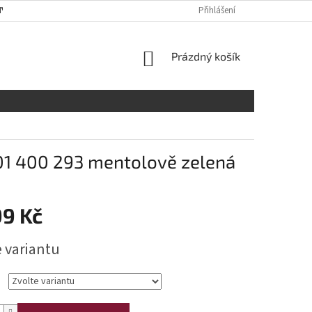
Y OSOBNÍCH ÚDAJŮ
RADY A DOPORUČENÍ
Přihlášení
TABULKA VELIKOST
NÁKUPNÍ
Prázdný košík
KOŠÍK
01 400 293 mentolově zelená
99 Kč
e variantu