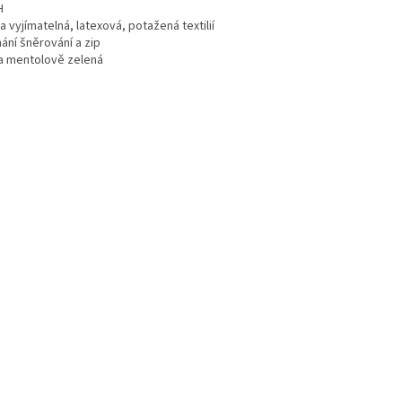
H
a vyjímatelná, latexová, potažená textilií
ání šněrování a zip
a mentolově zelená