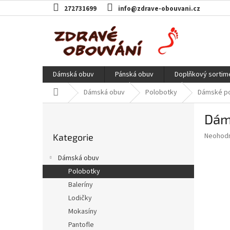
Přejít
272731699
info@zdrave-obouvani.cz
na
obsah
Dámská obuv
Pánská obuv
Doplňkový sortim
Domů
Dámská obuv
Polobotky
Dámské po
P
Dám
o
Přeskočit
s
Průměr
Neohod
Kategorie
kategorie
t
hodnoce
r
produkt
Dámská obuv
a
je
Polobotky
0,0
n
z
Baleríny
n
5
í
Lodičky
hvězdič
p
Mokasíny
a
Pantofle