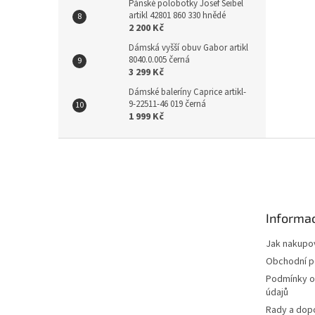
Pánské polobotky Josef Seibel
artikl 42801 860 330 hnědé
2 200 Kč
Dámská vyšší obuv Gabor artikl
8040.0.005 černá
3 299 Kč
Dámské baleríny Caprice artikl-
9-22511-46 019 černá
1 999 Kč
Z
á
p
a
t
Informac
í
Jak nakupo
Obchodní 
Podmínky o
údajů
Rady a dop