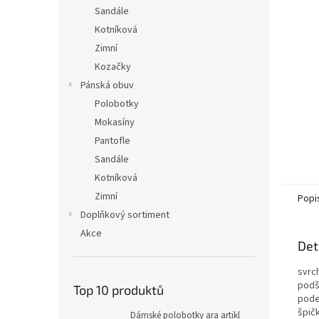
n
Sandále
e
Kotníková
l
Zimní
Kozačky
Pánská obuv
Polobotky
Mokasíny
Pantofle
Sandále
Kotníková
Zimní
Popi
Doplňkový sortiment
Akce
Det
svrch
podší
Top 10 produktů
pode
špičk
Dámské polobotky ara artikl