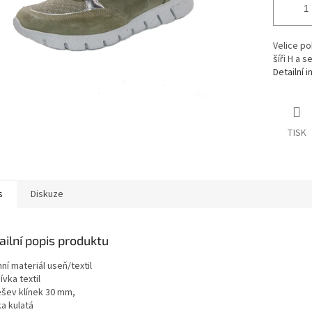
Velice p
šíři H a 
Detailní 
TISK
s
Diskuze
ailní popis produktu
ní materiál useň/textil
vka textil
šev klínek 30 mm,
a kulatá