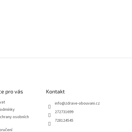
e pro vás
Kontakt
vat
info
@
zdrave-obouvani.cz
podmínky
272731699
chrany osobních
728124545
oručení