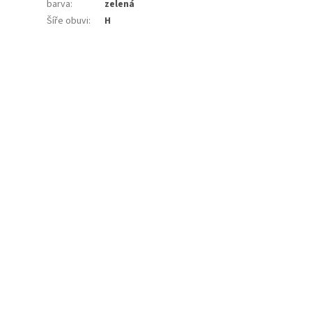
barva
:
zelená
Šíře obuvi
:
H