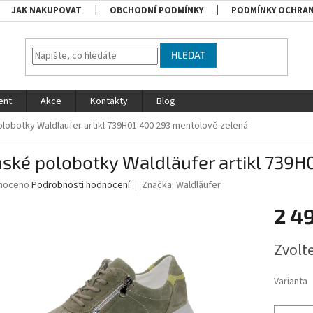
JAK NAKUPOVAT
OBCHODNÍ PODMÍNKY
PODMÍNKY OCHRAN
HLEDAT
ent
Akce
Kontakty
Blog
lobotky Waldläufer artikl 739H01 400 293 mentolově zelená
ské polobotky Waldläufer artikl 739H
né
noceno
Podrobnosti hodnocení
Značka:
Waldläufer
ní
2 4
u
Měrná
Zvolt
cena:
ek.
Varianta