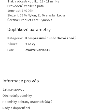
Tlak v oblasti kotníku: 18 - 21 mmHg
Provedení: zesílená pata
Jemnost: 140 DEN
Složení: 69 % Nylon, 31 % elastan Lycra
Údržba: Product Care Symbols
Doplňkové parametry
Kategorie
:
Kompresivní punčochové zboží
Záruka
:
2 roky
EAN
:
Zvolte variantu
Z
á
p
a
Informace pro vás
t
Jak nakupovat
í
Obchodní podmínky
Podmínky ochrany osobních údajů
Rady a doporučení