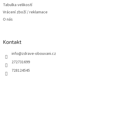
Tabulka velikostí
Vrácení zboží / reklamace
O nás
Kontakt
info
@
zdrave-obouvani.cz
272731699
728124545