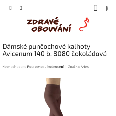
Přejít
NÁKUP
na
obsah
KOŠÍK
Dámské punčochové kalhoty
Avicenum 140 b. 8080 čokoládová
Průměrné
Neohodnoceno
Podrobnosti hodnocení
Značka:
Aries
hodnocení
produktu
je
0,0
z
5
hvězdiček.