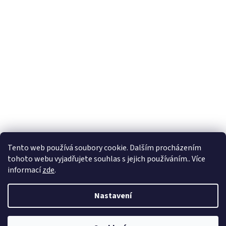
Tento web používá soubory cookie. Dalším procházením
tohoto webu vyjadřujete souhlas s jejich používáním.. Více
informací
zde
.
Nastavení
Vytvořil Shoptet