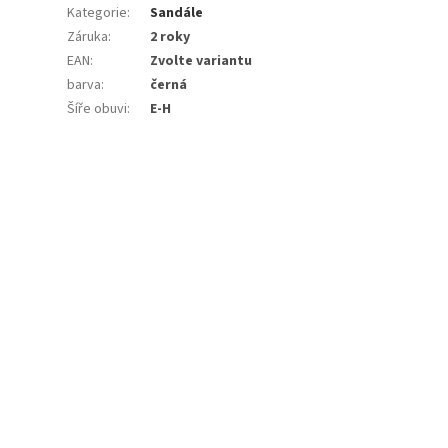
Kategorie
:
Sandále
Záruka
:
2 roky
EAN
:
Zvolte variantu
barva
:
černá
Šíře obuvi
:
E-H