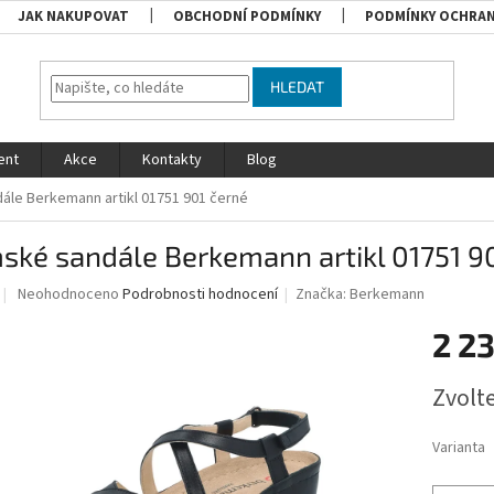
JAK NAKUPOVAT
OBCHODNÍ PODMÍNKY
PODMÍNKY OCHRAN
HLEDAT
ent
Akce
Kontakty
Blog
ále Berkemann artikl 01751 901 černé
ké sandále Berkemann artikl 01751 9
Průměrné
Neohodnoceno
Podrobnosti hodnocení
Značka:
Berkemann
hodnocení
produktu
2 2
je
0,0
Měrná
Zvolt
z
cena:
5
hvězdiček.
Varianta