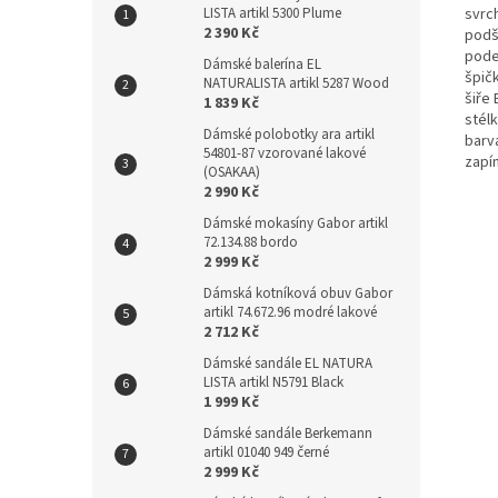
svrc
LISTA artikl 5300 Plume
2 390 Kč
podš
pode
Dámské balerína EL
špičk
NATURALISTA artikl 5287 Wood
šiře 
1 839 Kč
stél
Dámské polobotky ara artikl
barv
54801-87 vzorované lakové
zapín
(OSAKAA)
2 990 Kč
Dámské mokasíny Gabor artikl
72.134.88 bordo
2 999 Kč
Dámská kotníková obuv Gabor
artikl 74.672.96 modré lakové
2 712 Kč
Dámské sandále EL NATURA
LISTA artikl N5791 Black
1 999 Kč
Dámské sandále Berkemann
artikl 01040 949 černé
2 999 Kč