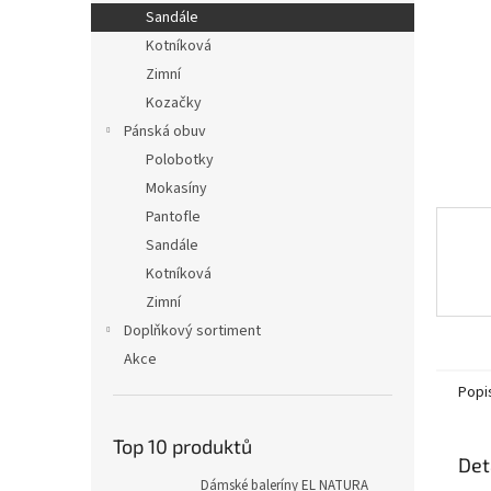
n
Sandále
e
Kotníková
l
Zimní
Kozačky
Pánská obuv
Polobotky
Mokasíny
Pantofle
Sandále
Kotníková
Zimní
Doplňkový sortiment
Akce
Popi
Top 10 produktů
Det
Dámské baleríny EL NATURA