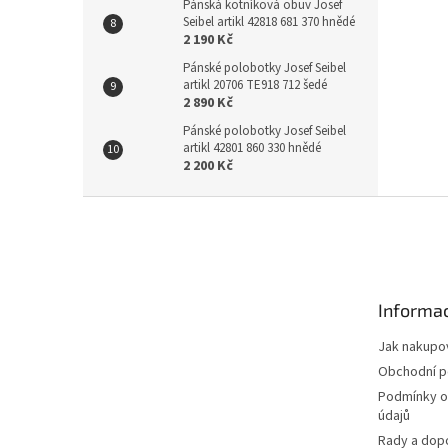
Pánská kotníková obuv Josef
Seibel artikl 42818 681 370 hnědé
2 190 Kč
Pánské polobotky Josef Seibel
artikl 20706 TE918 712 šedé
2 890 Kč
Pánské polobotky Josef Seibel
artikl 42801 860 330 hnědé
2 200 Kč
Z
á
p
a
t
Informac
í
Jak nakupo
Obchodní 
Podmínky o
údajů
Rady a dop