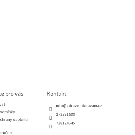
e pro vás
Kontakt
vat
info
@
zdrave-obouvani.cz
podmínky
272731699
chrany osobních
728124545
oručení