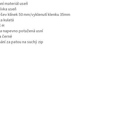
hní materiál useň
ívka useň
šev klínek 50 mm/vyklenutí klenku 35mm
a kulatá
E-H
ka napevno potažená usní
a černé
ání za patou na suchý zip