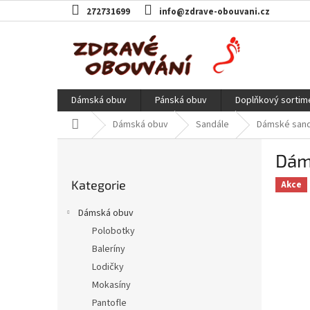
Přejít
272731699
info@zdrave-obouvani.cz
na
obsah
Dámská obuv
Pánská obuv
Doplňkový sortim
Domů
Dámská obuv
Sandále
Dámské sand
P
Dáms
o
Přeskočit
s
Kategorie
kategorie
Akce
t
r
Dámská obuv
a
Polobotky
n
Baleríny
n
í
Lodičky
p
Mokasíny
a
Pantofle