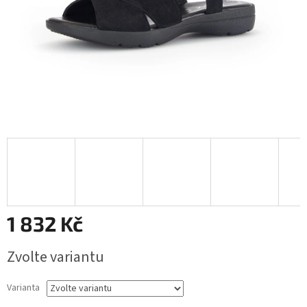
1 832 Kč
Měrná
Zvolte variantu
cena:
Varianta