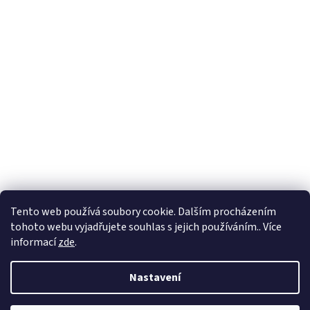
Tento web používá soubory cookie. Dalším procházením
tohoto webu vyjadřujete souhlas s jejich používáním.. Více
informací
zde
.
Nastavení
Vytvořil Shoptet