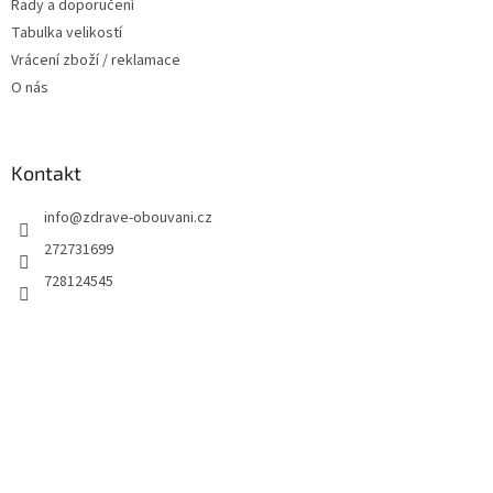
Rady a doporučení
Tabulka velikostí
Vrácení zboží / reklamace
O nás
Kontakt
info
@
zdrave-obouvani.cz
272731699
728124545