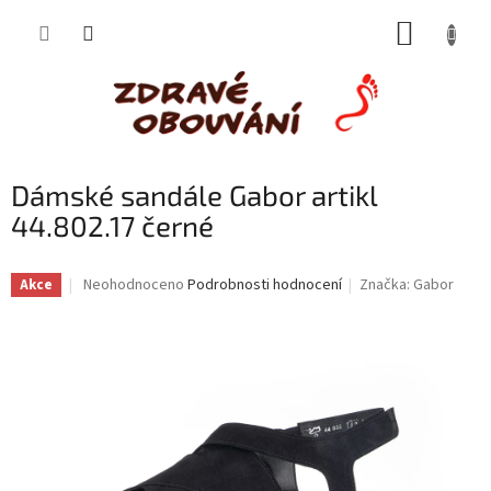
Přejít
NÁKUP
na
obsah
KOŠÍK
Dámské sandále Gabor artikl
44.802.17 černé
Průměrné
Neohodnoceno
Podrobnosti hodnocení
Značka:
Gabor
Akce
hodnocení
produktu
je
0,0
z
5
hvězdiček.