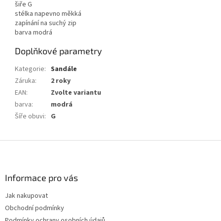
šiře G
stélka napevno měkká
zapínání na suchý zip
barva modrá
Doplňkové parametry
Kategorie
:
Sandále
Záruka
:
2 roky
EAN
:
Zvolte variantu
barva
:
modrá
Šíře obuvi
:
G
Z
á
p
a
Informace pro vás
t
Jak nakupovat
í
Obchodní podmínky
Podmínky ochrany osobních údajů