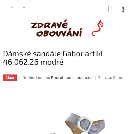
Přejít
NÁKUP
na
obsah
KOŠÍK
Dámské sandále Gabor artikl
46.062.26 modré
Průměrné
Neohodnoceno
Podrobnosti hodnocení
Značka:
Gabor
Akce
hodnocení
produktu
je
0,0
z
5
hvězdiček.