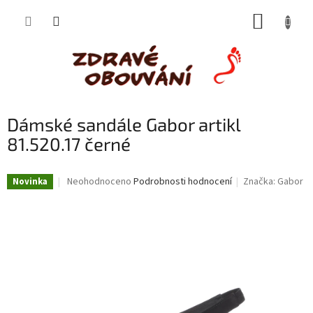
Přejít
NÁKUP
na
obsah
KOŠÍK
Dámské sandále Gabor artikl
81.520.17 černé
Průměrné
Neohodnoceno
Podrobnosti hodnocení
Značka:
Gabor
Novinka
hodnocení
produktu
je
0,0
z
5
hvězdiček.