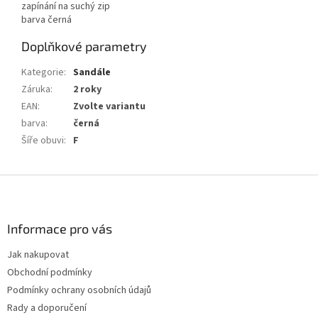
zapínání na suchý zip
barva černá
Doplňkové parametry
Kategorie
:
Sandále
Záruka
:
2 roky
EAN
:
Zvolte variantu
barva
:
černá
Šíře obuvi
:
F
Z
á
p
a
Informace pro vás
t
Jak nakupovat
í
Obchodní podmínky
Podmínky ochrany osobních údajů
Rady a doporučení