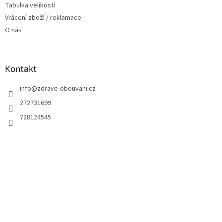
Tabulka velikostí
Vrácení zboží / reklamace
O nás
Kontakt
info
@
zdrave-obouvani.cz
272731699
728124545