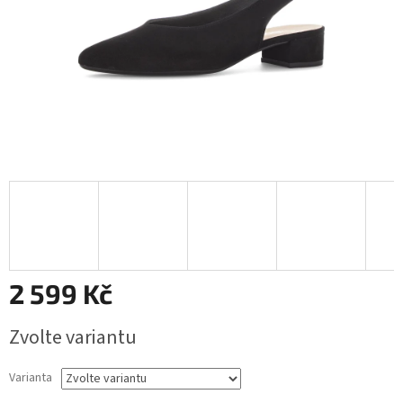
2 599 Kč
Měrná
Zvolte variantu
cena:
Varianta