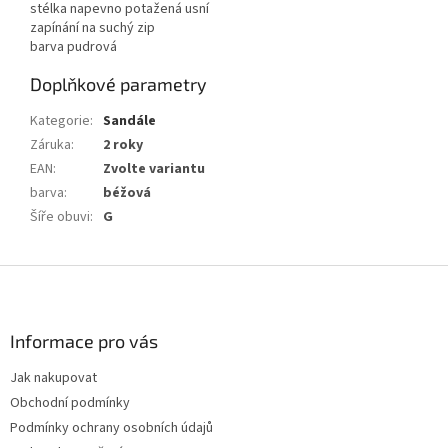
stélka napevno potažená usní
zapínání na suchý zip
barva pudrová
Doplňkové parametry
Kategorie
:
Sandále
Záruka
:
2 roky
EAN
:
Zvolte variantu
barva
:
béžová
Šíře obuvi
:
G
Z
á
p
a
Informace pro vás
t
Jak nakupovat
í
Obchodní podmínky
Podmínky ochrany osobních údajů