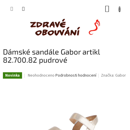
Přejít
NÁKUP
na
obsah
KOŠÍK
Dámské sandále Gabor artikl
82.700.82 pudrové
Průměrné
Neohodnoceno
Podrobnosti hodnocení
Značka:
Gabor
Novinka
hodnocení
produktu
je
0,0
z
5
hvězdiček.