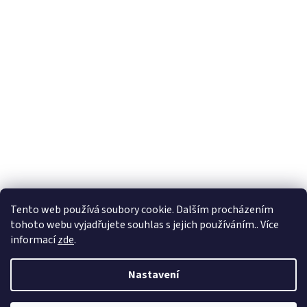
Tento web používá soubory cookie. Dalším procházením
tohoto webu vyjadřujete souhlas s jejich používáním.. Více
informací
zde
.
Nastavení
Vytvořil Shoptet