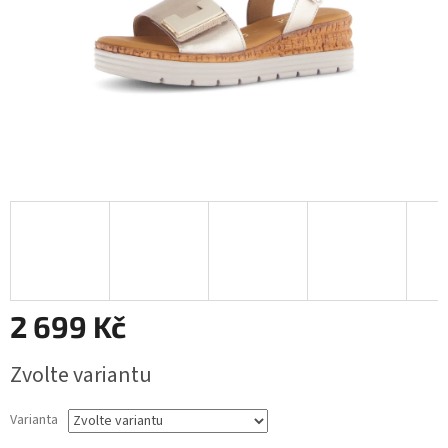
2 699 Kč
Měrná
Zvolte variantu
cena:
Varianta