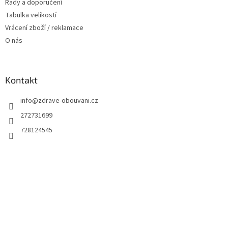
Rady a doporučení
Tabulka velikostí
Vrácení zboží / reklamace
O nás
Kontakt
info
@
zdrave-obouvani.cz
272731699
728124545