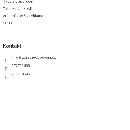
Rady a doporučení
Tabulka velikostí
Vrácení zboží / reklamace
O nás
Kontakt
info
@
zdrave-obouvani.cz
272731699
728124545