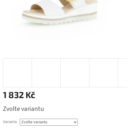
1 832 Kč
Měrná
Zvolte variantu
cena:
Varianta