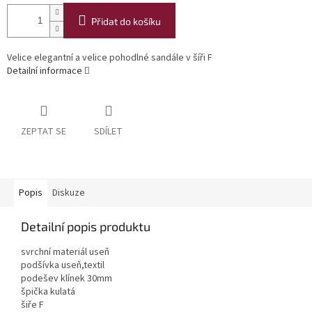
Přidat do košíku
Velice elegantní a velice pohodlné sandále v šíři F
Detailní informace
ZEPTAT SE
SDÍLET
Popis
Diskuze
Detailní popis produktu
svrchní materiál useň
podšívka useň,textil
podešev klínek 30mm
špička kulatá
šiře F