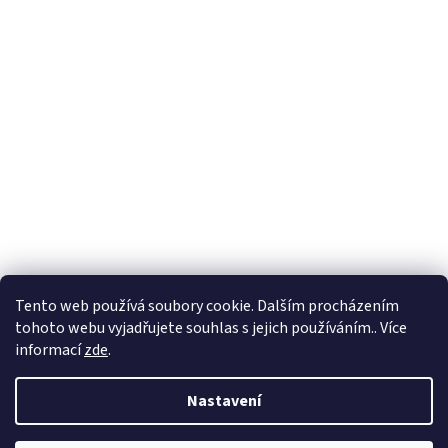
Tento web používá soubory cookie. Dalším procházením
tohoto webu vyjadřujete souhlas s jejich používáním.. Více
informací
zde
.
Nastavení
Vytvořil Shoptet