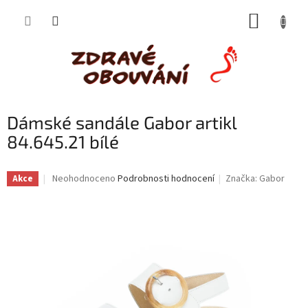
Přejít
NÁKUP
na
obsah
KOŠÍK
Dámské sandále Gabor artikl
84.645.21 bílé
Průměrné
Neohodnoceno
Podrobnosti hodnocení
Značka:
Gabor
Akce
hodnocení
produktu
je
0,0
z
5
hvězdiček.