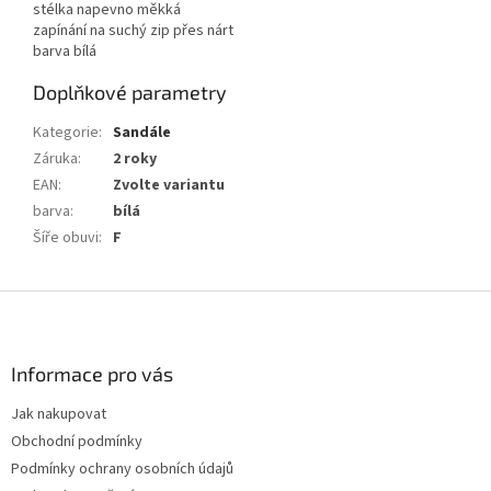
stélka napevno měkká
zapínání na suchý zip přes nárt
barva bílá
Doplňkové parametry
Kategorie
:
Sandále
Záruka
:
2 roky
EAN
:
Zvolte variantu
barva
:
bílá
Šíře obuvi
:
F
Z
á
p
a
Informace pro vás
t
Jak nakupovat
í
Obchodní podmínky
Podmínky ochrany osobních údajů