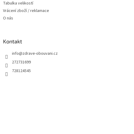
Tabulka velikostí
Vrácení zboží / reklamace
O nás
Kontakt
info
@
zdrave-obouvani.cz
272731699
728124545