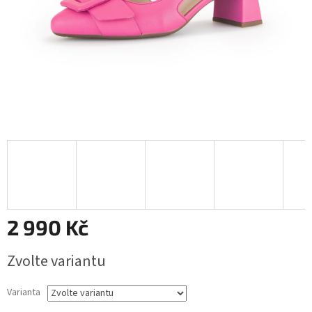
2 990 Kč
Měrná
Zvolte variantu
cena:
Varianta