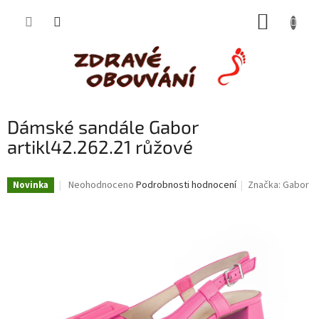
Přejít
NÁKUP
na
obsah
KOŠÍK
Dámské sandále Gabor
artikl42.262.21 růžové
Průměrné
Neohodnoceno
Podrobnosti hodnocení
Značka:
Gabor
Novinka
hodnocení
produktu
je
0,0
z
5
hvězdiček.