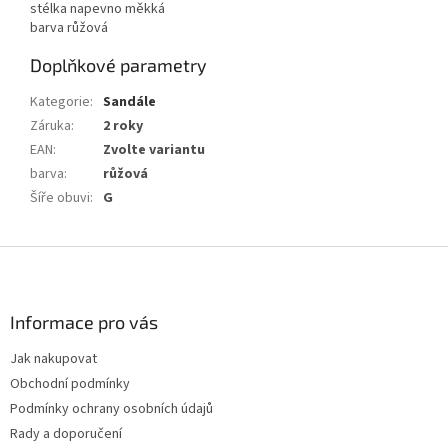
stélka napevno měkká
barva růžová
Doplňkové parametry
Kategorie
:
Sandále
Záruka
:
2 roky
EAN
:
Zvolte variantu
barva
:
růžová
Šíře obuvi
:
G
Z
á
p
a
Informace pro vás
t
Jak nakupovat
í
Obchodní podmínky
Podmínky ochrany osobních údajů
Rady a doporučení