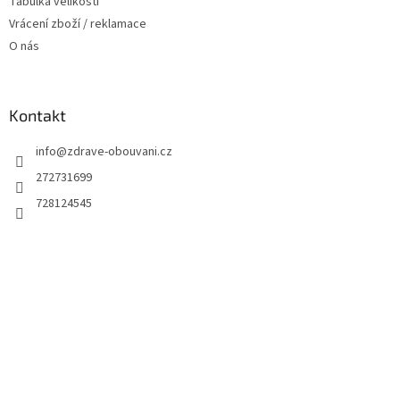
Tabulka velikostí
Vrácení zboží / reklamace
O nás
Kontakt
info
@
zdrave-obouvani.cz
272731699
728124545