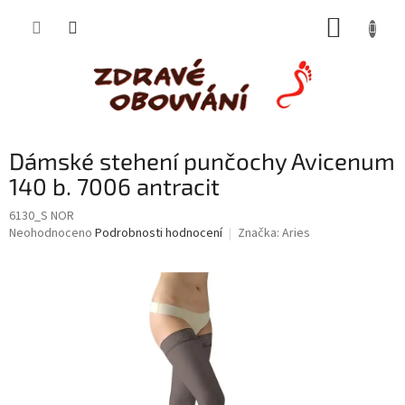
Přejít
NÁKUP
na
obsah
KOŠÍK
Dámské stehení punčochy Avicenum
140 b. 7006 antracit
6130_S NOR
Průměrné
Neohodnoceno
Podrobnosti hodnocení
Značka:
Aries
hodnocení
produktu
je
0,0
z
5
hvězdiček.