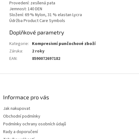
Provedení: zesílená pata
Jemnost: 140 DEN
Složení: 69 % Nylon, 31 % elastan Lycra
Údržba Product Care Symbols
Doplňkové parametry
Kategorie
:
Kompresivní punčochové zboží
Záruka
:
2 roky
EAN
:
8590072697182
Z
á
p
a
Informace pro vás
t
Jak nakupovat
í
Obchodní podmínky
Podmínky ochrany osobních údajů
Rady a doporučení