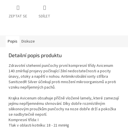
ZEPTAT SE
SDÍLET
Popis
Diskuze
Detailní popis produktu
Zdravotní stehenní punčochy první kompresní třídy Avicenum
140 zmírňují projevy počínající žilní nedostatečnosti a pocity
únavy, otoky a napětí v nohou. Antimikrobiální ionty stříbra
SanitizedR Silver účinkují proti množení mikroorganismů a proti
vzniku nepříjemných pachů.
Krajka Avicenum obsahuje příčně vložené lamely, které zamezují
jejímu nepříjemnému shrnování. Díky dobře rozmístěným
silikonovým proužkům punčochy na noze dobře drží a pokožka
se nadbytečně nepotí.
Kompresní třída: I
Tlak v oblasti kotníku: 18 - 21 mmHg