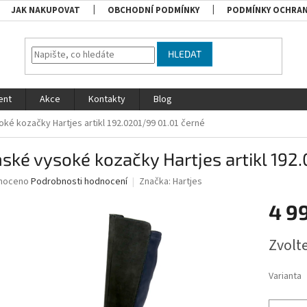
JAK NAKUPOVAT
OBCHODNÍ PODMÍNKY
PODMÍNKY OCHRAN
HLEDAT
ent
Akce
Kontakty
Blog
ké kozačky Hartjes artikl 192.0201/99 01.01 černé
ké vysoké kozačky Hartjes artikl 192.
né
noceno
Podrobnosti hodnocení
Značka:
Hartjes
ní
4 9
u
Měrná
Zvolt
cena:
ek.
Varianta