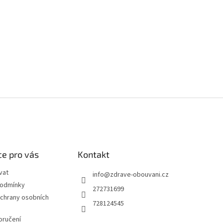
e pro vás
Kontakt
vat
info
@
zdrave-obouvani.cz
podmínky
272731699
chrany osobních
728124545
oručení