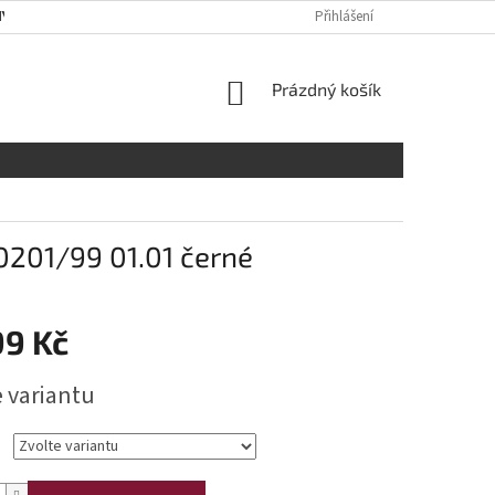
Y OSOBNÍCH ÚDAJŮ
RADY A DOPORUČENÍ
Přihlášení
TABULKA VELIKOST
NÁKUPNÍ
Prázdný košík
KOŠÍK
0201/99 01.01 černé
99 Kč
e variantu