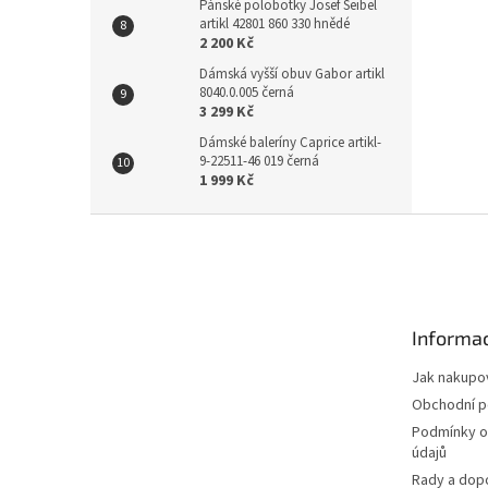
Pánské polobotky Josef Seibel
artikl 42801 860 330 hnědé
2 200 Kč
Dámská vyšší obuv Gabor artikl
8040.0.005 černá
3 299 Kč
Dámské baleríny Caprice artikl-
9-22511-46 019 černá
1 999 Kč
Z
á
p
a
t
Informac
í
Jak nakupo
Obchodní 
Podmínky o
údajů
Rady a dop