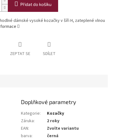
Přidat do košíku
hodlné dámské vysoké kozačky v šíři H, zateplené vlnou
informace
ZEPTAT SE
SDÍLET
Doplňkové parametry
Kategorie
:
Kozačky
Záruka
:
2 roky
EAN
:
Zvolte variantu
barva
:
černá