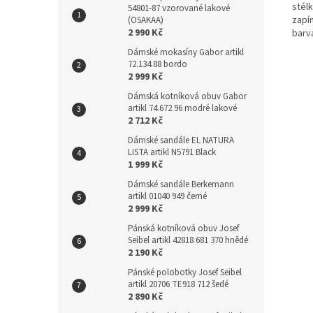
stél
54801-87 vzorované lakové
zapín
(OSAKAA)
2 990 Kč
barv
Dámské mokasíny Gabor artikl
72.134.88 bordo
2 999 Kč
Dámská kotníková obuv Gabor
artikl 74.672.96 modré lakové
2 712 Kč
Dámské sandále EL NATURA
LISTA artikl N5791 Black
1 999 Kč
Dámské sandále Berkemann
artikl 01040 949 černé
2 999 Kč
Pánská kotníková obuv Josef
Seibel artikl 42818 681 370 hnědé
2 190 Kč
Pánské polobotky Josef Seibel
artikl 20706 TE918 712 šedé
2 890 Kč