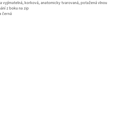
ka vyjímatelná, korková, anatomicky tvarovaná, potažená vlnou
ání z boku na zip
a černá