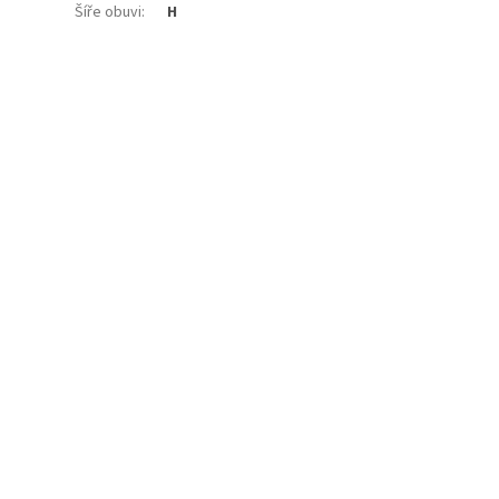
Šíře obuvi
:
H