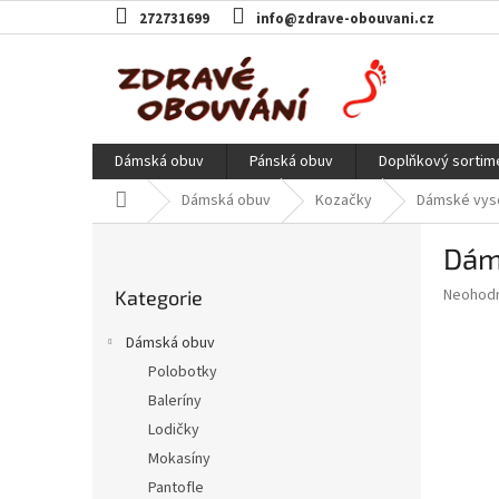
Přejít
272731699
info@zdrave-obouvani.cz
na
obsah
Dámská obuv
Pánská obuv
Doplňkový sortim
Domů
Dámská obuv
Kozačky
Dámské vyso
P
Dáms
o
Přeskočit
s
Průměr
Neohod
Kategorie
kategorie
t
hodnoce
r
produkt
Dámská obuv
a
je
Polobotky
0,0
n
z
Baleríny
n
5
í
Lodičky
hvězdič
p
Mokasíny
a
Pantofle