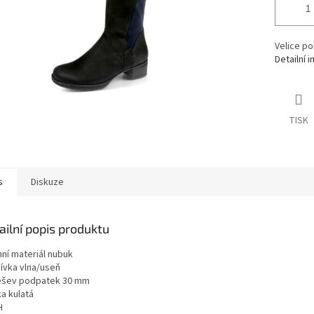
Velice po
Detailní 
TISK
s
Diskuze
ailní popis produktu
hní materiál nubuk
ívka vlna/useň
šev podpatek 30 mm
a kulatá
H