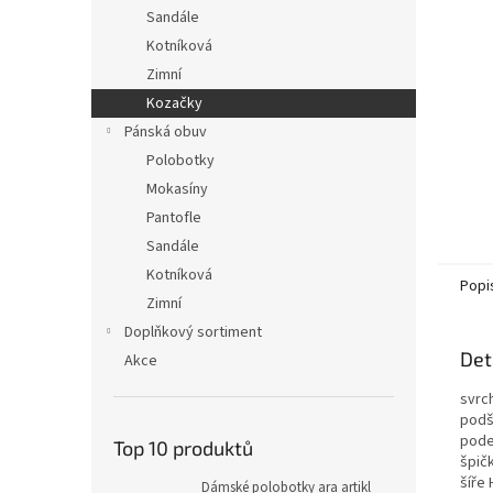
n
Sandále
e
Kotníková
l
Zimní
Kozačky
Pánská obuv
Polobotky
Mokasíny
Pantofle
Sandále
Kotníková
Popi
Zimní
Doplňkový sortiment
Det
Akce
svrc
podš
pode
Top 10 produktů
špičk
šíře 
Dámské polobotky ara artikl