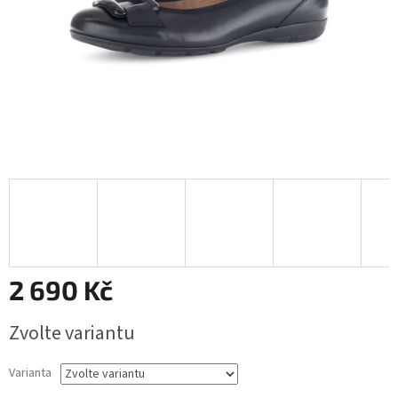
2 690 Kč
Měrná
Zvolte variantu
cena:
Varianta