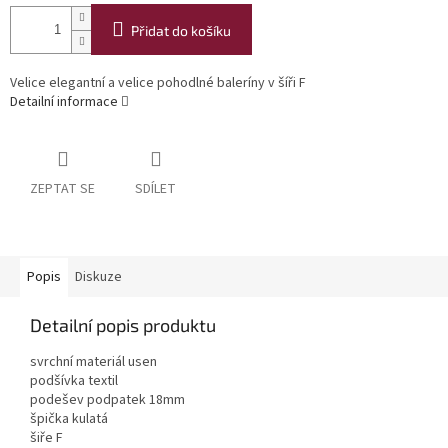
Přidat do košíku
Velice elegantní a velice pohodlné baleríny v šíři F
Detailní informace
ZEPTAT SE
SDÍLET
Popis
Diskuze
Detailní popis produktu
svrchní materiál usen
podšívka textil
podešev podpatek 18mm
špička kulatá
šiře F