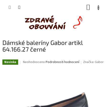
Přejít
NÁKUP
na
obsah
KOŠÍK
Dámské baleríny Gabor artikl
64.166.27 černé
Průměrné
Neohodnoceno
Podrobnosti hodnocení
Značka:
Gabor
Novinka
hodnocení
produktu
je
0,0
z
5
hvězdiček.