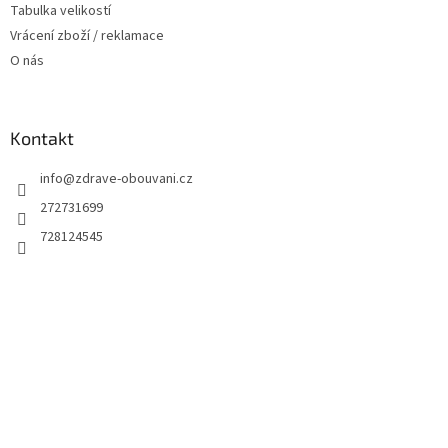
Tabulka velikostí
Vrácení zboží / reklamace
O nás
Kontakt
info
@
zdrave-obouvani.cz
272731699
728124545