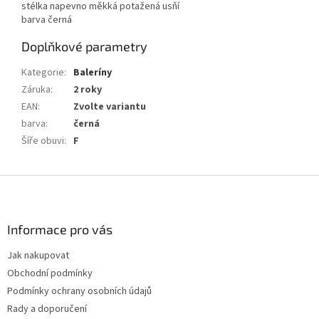
stélka napevno měkká potažená usňí
barva černá
Doplňkové parametry
Kategorie
:
Baleríny
Záruka
:
2 roky
EAN
:
Zvolte variantu
barva
:
černá
Šíře obuvi
:
F
Z
á
p
a
Informace pro vás
t
Jak nakupovat
í
Obchodní podmínky
Podmínky ochrany osobních údajů
Rady a doporučení