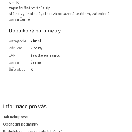
šiře K
zapínání šněrování a zip
stélka vyjímatelná,latexová potažená textilem, zateplená
barva černé
Doplňkové parametry
Kategorie
:
Zimní
Záruka
:
2 roky
EAN
:
Zvolte variantu
barva
:
černá
Šíře obuvi
:
K
Z
á
p
a
Informace pro vás
t
Jak nakupovat
í
Obchodní podmínky
Podmínky ochrany osobních údajů