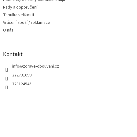
Rady a doporučení
Tabulka velikostí
Vrácení zboží / reklamace
O nás
Kontakt
info
@
zdrave-obouvani.cz
272731699
728124545