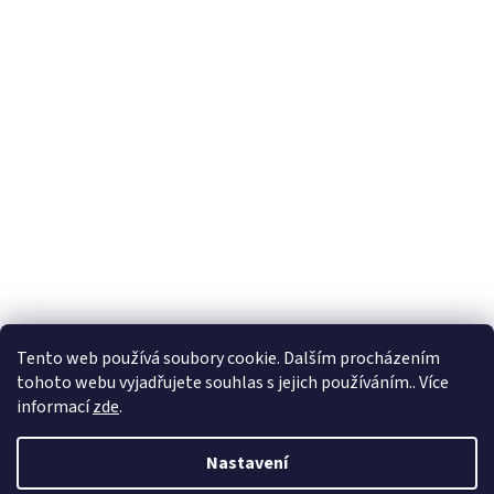
Tento web používá soubory cookie. Dalším procházením
tohoto webu vyjadřujete souhlas s jejich používáním.. Více
informací
zde
.
Nastavení
Vytvořil Shoptet