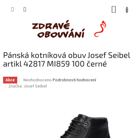
Přejít
NÁKUP
na
obsah
KOŠÍK
Pánská kotníková obuv Josef Seibel
artikl 42817 MI859 100 černé
Průměrné
Neohodnoceno
Podrobnosti hodnocení
Akce
hodnocení
Značka:
Josef Seibel
produktu
je
0,0
z
5
hvězdiček.