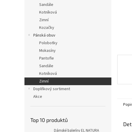
n
Sandále
e
Kotníková
l
Zimní
Kozačky
Pánská obuv
Polobotky
Mokasíny
Pantofle
Sandále
Kotníková
Zimní
Doplňkový sortiment
Akce
Popi
Top 10 produktů
Det
Dámské baleríny EL NATURA