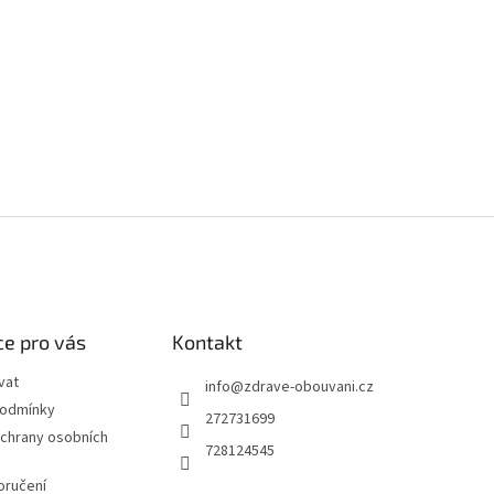
e pro vás
Kontakt
vat
info
@
zdrave-obouvani.cz
podmínky
272731699
chrany osobních
728124545
oručení