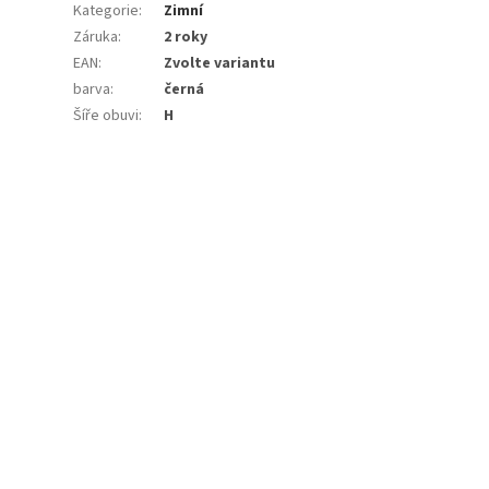
Kategorie
:
Zimní
Záruka
:
2 roky
EAN
:
Zvolte variantu
barva
:
černá
Šíře obuvi
:
H