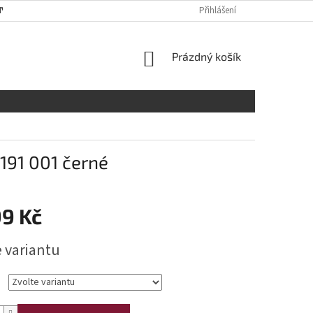
Y OSOBNÍCH ÚDAJŮ
RADY A DOPORUČENÍ
Přihlášení
TABULKA VELIKOST
NÁKUPNÍ
Prázdný košík
KOŠÍK
191 001 černé
99 Kč
e variantu