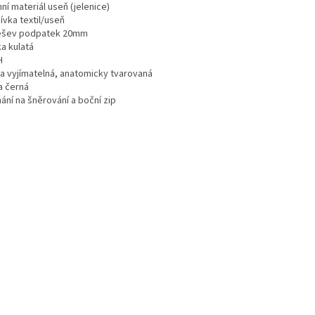
ní materiál useň (jelenice)
ívka textil/useň
šev podpatek 20mm
a kulatá
H
ka vyjímatelná, anatomicky tvarovaná
a černá
ání na šněrování a boční zip