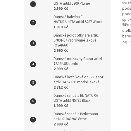
svrch
LISTA artikl 5300 Plume
podš
2 390 Kč
pode
Dámské balerína EL
špičk
NATURALISTA artikl 5287 Wood
šiře 
1 839 Kč
stél
Dámské polobotky ara artikl
barv
54801-87 vzorované lakové
zapín
(OSAKAA)
2 990 Kč
Dámské mokasíny Gabor artikl
72.134.88 bordo
2 999 Kč
Dámská kotníková obuv Gabor
artikl 74.672.96 modré lakové
2 712 Kč
Dámské sandále EL NATURA
LISTA artikl N5791 Black
1 999 Kč
Dámské sandále Berkemann
artikl 01040 949 černé
2 999 Kč