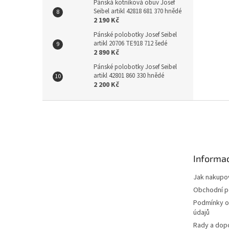
Pánská kotníková obuv Josef
Seibel artikl 42818 681 370 hnědé
2 190 Kč
Pánské polobotky Josef Seibel
artikl 20706 TE918 712 šedé
2 890 Kč
Pánské polobotky Josef Seibel
artikl 42801 860 330 hnědé
2 200 Kč
Z
á
p
a
t
Informac
í
Jak nakupo
Obchodní 
Podmínky o
údajů
Rady a dop