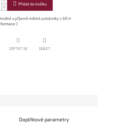
Přidat do košíku
hodlné a příjemě měkké polobotky v šíři H
informace
ZEPTAT SE
SDÍLET
Doplňkové parametry