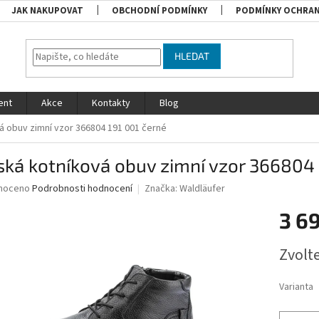
JAK NAKUPOVAT
OBCHODNÍ PODMÍNKY
PODMÍNKY OCHRAN
HLEDAT
ent
Akce
Kontakty
Blog
á obuv zimní vzor 366804 191 001 černé
ká kotníková obuv zimní vzor 366804 
né
noceno
Podrobnosti hodnocení
Značka:
Waldläufer
ní
3 6
u
Měrná
Zvolt
cena:
ek.
Varianta