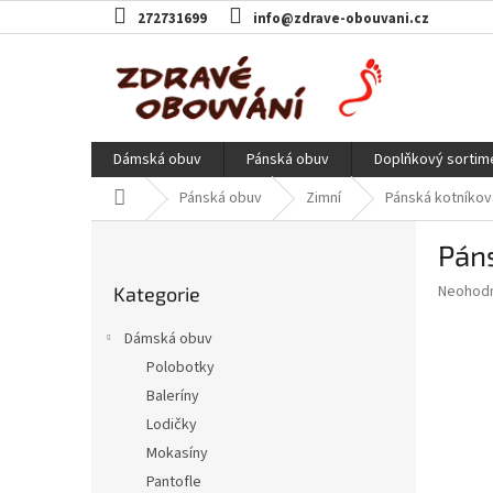
Přejít
272731699
info@zdrave-obouvani.cz
na
obsah
Dámská obuv
Pánská obuv
Doplňkový sortim
Domů
Pánská obuv
Zimní
Pánská kotníkov
P
Páns
o
Přeskočit
s
Průměr
Neohod
Kategorie
kategorie
t
hodnoce
r
produkt
Dámská obuv
a
je
Polobotky
0,0
n
z
Baleríny
n
5
í
Lodičky
hvězdič
p
Mokasíny
a
Pantofle