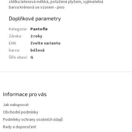
stélka latexová měkká, potažená plyšem, vyjímatelná
barva krénová se vzorem - pivo
Doplňkové parametry
Kategorie
:
Pantofle
Záruka
:
2 roky
EAN
:
Zvolte variantu
barva
:
béžová
Šíře obuvi
:
G
Z
á
p
a
Informace pro vás
t
Jak nakupovat
í
Obchodní podmínky
Podmínky ochrany osobních údajů
Rady a doporučení