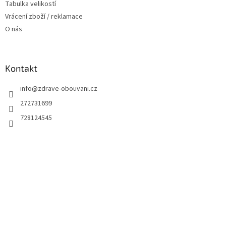
Tabulka velikostí
Vrácení zboží / reklamace
O nás
Kontakt
info
@
zdrave-obouvani.cz
272731699
728124545