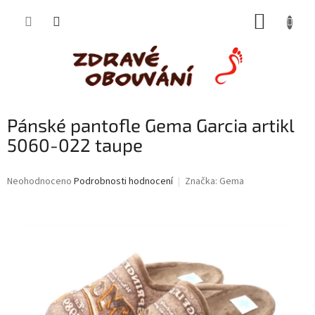
Přejít
NÁKUP
na
obsah
KOŠÍK
Pánské pantofle Gema Garcia artikl
5060-022 taupe
Průměrné
Neohodnoceno
Podrobnosti hodnocení
Značka:
Gema
hodnocení
produktu
je
0,0
z
5
hvězdiček.