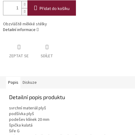
Přidat do košíku
Obzvláště měkké stélky
Detailní informace
ZEPTAT SE
SDÍLET
Popis
Diskuze
Detailní popis produktu
svrchní materiál plyš
podšívka plyš
podešev klínek 20 mm
špička kulatá
šiře G