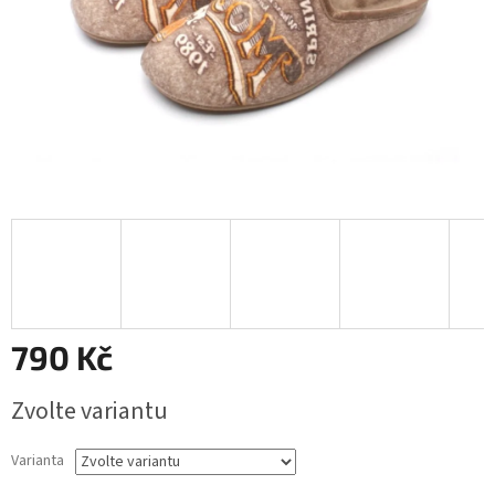
790 Kč
Měrná
Zvolte variantu
cena:
Varianta