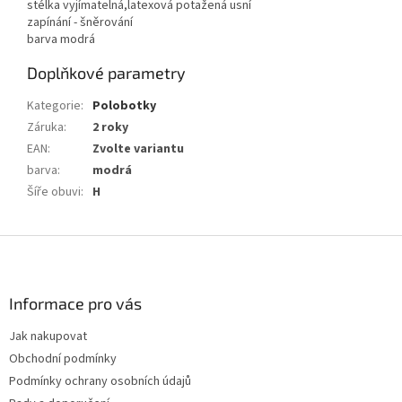
stélka vyjímatelná,latexová potažená usní
zapínání - šněrování
barva modrá
Doplňkové parametry
Kategorie
:
Polobotky
Záruka
:
2 roky
EAN
:
Zvolte variantu
barva
:
modrá
Šíře obuvi
:
H
Z
á
p
a
Informace pro vás
t
Jak nakupovat
í
Obchodní podmínky
Podmínky ochrany osobních údajů