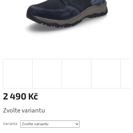
2 490 Kč
Měrná
Zvolte variantu
cena:
Varianta