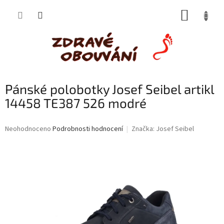
Přejít
NÁKUP
na
obsah
KOŠÍK
Pánské polobotky Josef Seibel artikl
14458 TE387 526 modré
Průměrné
Neohodnoceno
Podrobnosti hodnocení
Značka:
Josef Seibel
hodnocení
produktu
je
0,0
z
5
hvězdiček.