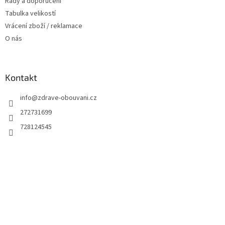
Rady a doporučení
Tabulka velikostí
Vrácení zboží / reklamace
O nás
Kontakt
info
@
zdrave-obouvani.cz
272731699
728124545