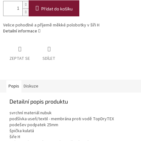
Přidat do košíku
Velice pohodlné a příjemě měkké polobotky v šíři H
Detailní informace
ZEPTAT SE
SDÍLET
Popis
Diskuze
Detailní popis produktu
svrchní materiál nubuk
podšívka useň/textil - membrána proti vodě TopDryTEX
podešev podpatek 25mm
špička kulatá
šiře H