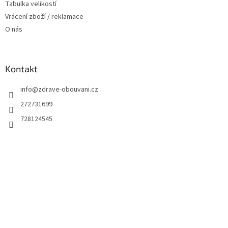
Tabulka velikostí
Vrácení zboží / reklamace
O nás
Kontakt
info
@
zdrave-obouvani.cz
272731699
728124545