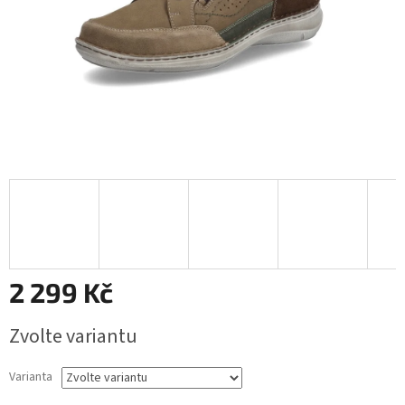
2 299 Kč
Měrná
Zvolte variantu
cena:
Varianta