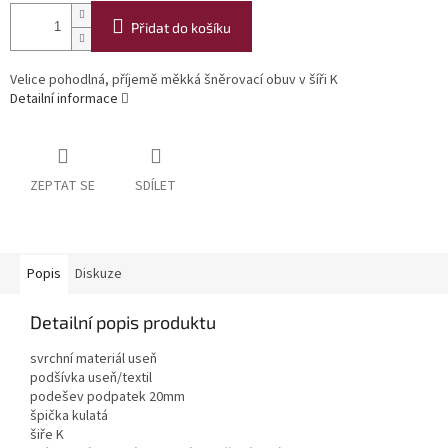
Přidat do košíku
Velice pohodlná, příjemě měkká šněrovací obuv v šíři K
Detailní informace
ZEPTAT SE
SDÍLET
Popis
Diskuze
Detailní popis produktu
svrchní materiál useň
podšívka useň/textil
podešev podpatek 20mm
špička kulatá
šiře K