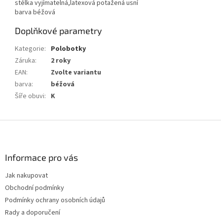
stélka vyjímatelná,latexová potažená usní
barva béžová
Doplňkové parametry
Kategorie
:
Polobotky
Záruka
:
2 roky
EAN
:
Zvolte variantu
barva
:
béžová
Šíře obuvi
:
K
Z
á
p
a
Informace pro vás
t
Jak nakupovat
í
Obchodní podmínky
Podmínky ochrany osobních údajů
Rady a doporučení