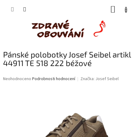
Přejít
NÁKUP
na
obsah
KOŠÍK
Pánské polobotky Josef Seibel artikl
44911 TE 518 222 béžové
Průměrné
Neohodnoceno
Podrobnosti hodnocení
Značka:
Josef Seibel
hodnocení
produktu
je
0,0
z
5
hvězdiček.