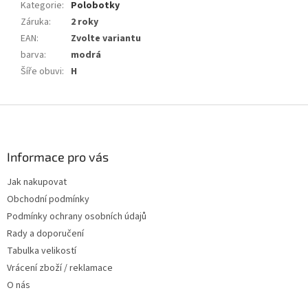
Kategorie
:
Polobotky
Záruka
:
2 roky
EAN
:
Zvolte variantu
barva
:
modrá
Šíře obuvi
:
H
Z
á
p
a
Informace pro vás
t
Jak nakupovat
í
Obchodní podmínky
Podmínky ochrany osobních údajů
Rady a doporučení
Tabulka velikostí
Vrácení zboží / reklamace
O nás