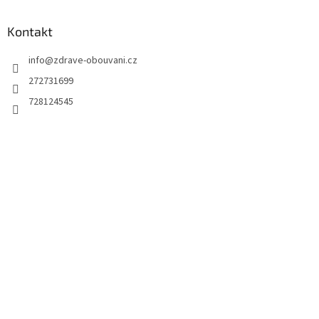
Kontakt
info
@
zdrave-obouvani.cz
272731699
728124545