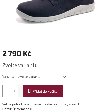
2 790 Kč
Měrná
Zvolte variantu
cena:
Varianta
Přidat do košíku
Velice pohodlné a příjemě měkké polobotky v šíři H
Detailní informace