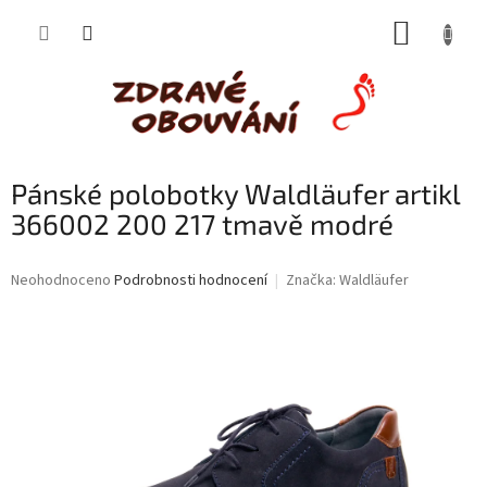
Přejít
NÁKUP
na
obsah
KOŠÍK
Pánské polobotky Waldläufer artikl
366002 200 217 tmavě modré
Průměrné
Neohodnoceno
Podrobnosti hodnocení
Značka:
Waldläufer
hodnocení
produktu
je
0,0
z
5
hvězdiček.