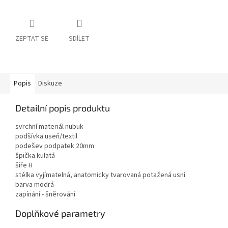
ZEPTAT SE
SDÍLET
Popis
Diskuze
Detailní popis produktu
svrchní materiál nubuk
podšívka useň/textil
podešev podpatek 20mm
špička kulatá
šiře H
stélka vyjímatelná, anatomicky tvarovaná potažená usní
barva modrá
zapínání - šněrování
Doplňkové parametry