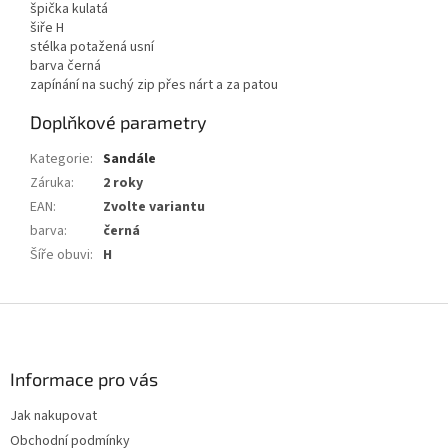
špička kulatá
šiře H
stélka potažená usní
barva černá
zapínání na suchý zip přes nárt a za patou
Doplňkové parametry
Kategorie
:
Sandále
Záruka
:
2 roky
EAN
:
Zvolte variantu
barva
:
černá
Šíře obuvi
:
H
Z
á
p
a
Informace pro vás
t
Jak nakupovat
í
Obchodní podmínky