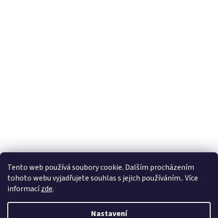
Tento web používá soubory cookie. Dalším procházením
tohoto webu vyjadřujete souhlas s jejich používáním.. Více
informací
zde
.
Nastavení
Vytvořil Shoptet