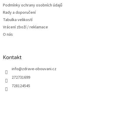
Podmínky ochrany osobních údajů
Rady a doporučení
Tabulka velikostí
Vrácení zboží / reklamace
O nás
Kontakt
info
@
zdrave-obouvani.cz
272731699
728124545