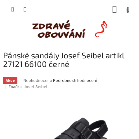
Přejít
NÁKUP
na
obsah
KOŠÍK
Pánské sandály Josef Seibel artikl
27121 66100 černé
Průměrné
Neohodnoceno
Podrobnosti hodnocení
Akce
hodnocení
Značka:
Josef Seibel
produktu
je
0,0
z
5
hvězdiček.