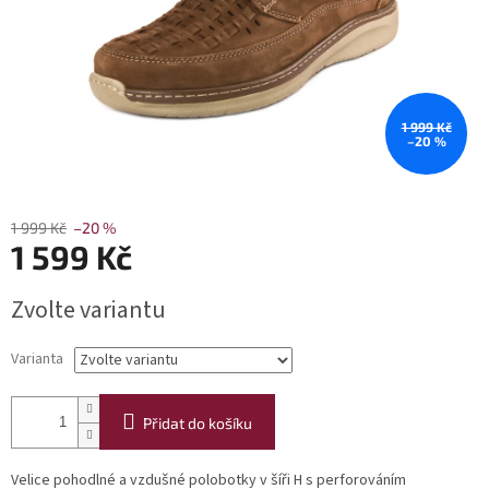
1 999 Kč
–20 %
1 999 Kč
–20 %
1 599 Kč
Měrná
Zvolte variantu
cena:
Varianta
Přidat do košíku
Velice pohodlné a vzdušné polobotky v šíři H s perforováním