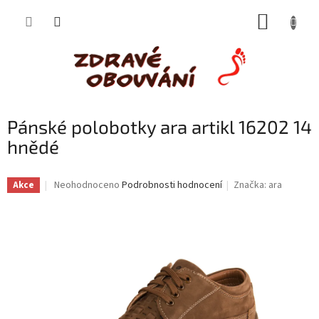
Přejít
NÁKUP
na
obsah
KOŠÍK
Pánské polobotky ara artikl 16202 14
hnědé
Průměrné
Neohodnoceno
Podrobnosti hodnocení
Značka:
ara
Akce
hodnocení
produktu
je
0,0
z
5
hvězdiček.