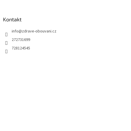
Kontakt
info
@
zdrave-obouvani.cz
272731699
728124545