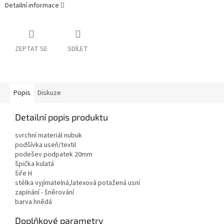
Detailní informace
ZEPTAT SE
SDÍLET
Popis
Diskuze
Detailní popis produktu
svrchní materiál nubuk
podšívka useň/textil
podešev podpatek 20mm
špička kulatá
šiře H
stélka vyjímatelná,latexová potažená usní
zapínání - šněrování
barva hnědá
Doplňkové parametry