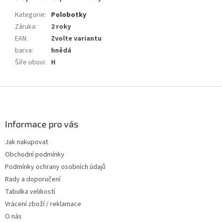
Kategorie
:
Polobotky
Záruka
:
2 roky
EAN
:
Zvolte variantu
barva
:
hnědá
Šíře obuvi
:
H
Z
á
p
a
Informace pro vás
t
Jak nakupovat
í
Obchodní podmínky
Podmínky ochrany osobních údajů
Rady a doporučení
Tabulka velikostí
Vrácení zboží / reklamace
O nás