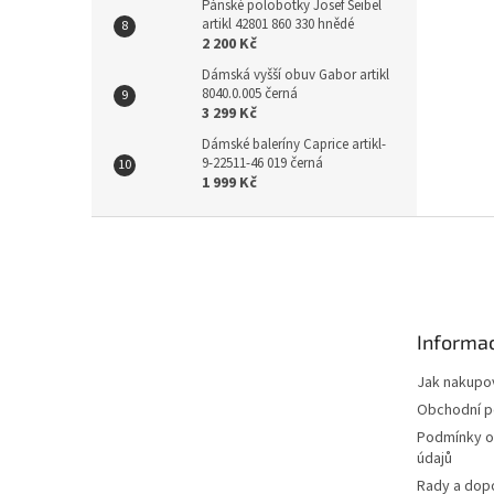
Pánské polobotky Josef Seibel
artikl 42801 860 330 hnědé
2 200 Kč
Dámská vyšší obuv Gabor artikl
8040.0.005 černá
3 299 Kč
Dámské baleríny Caprice artikl-
9-22511-46 019 černá
1 999 Kč
Z
á
p
a
t
Informac
í
Jak nakupo
Obchodní 
Podmínky o
údajů
Rady a dop