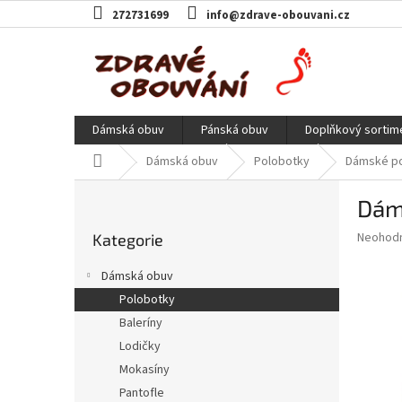
Přejít
272731699
info@zdrave-obouvani.cz
na
obsah
Dámská obuv
Pánská obuv
Doplňkový sortim
Domů
Dámská obuv
Polobotky
Dámské po
P
Dám
o
Přeskočit
s
Průměr
Neohod
Kategorie
kategorie
t
hodnoce
r
produkt
Dámská obuv
a
je
Polobotky
0,0
n
z
Baleríny
n
5
í
Lodičky
hvězdič
p
Mokasíny
a
Pantofle