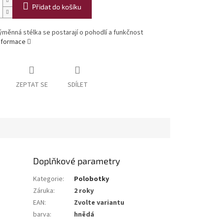
Přidat do košíku
ýměnná stélka se postarají o pohodlí a funkčnost
informace
ZEPTAT SE
SDÍLET
Doplňkové parametry
Kategorie
:
Polobotky
Záruka
:
2 roky
EAN
:
Zvolte variantu
barva
:
hnědá