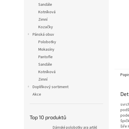
n
Sandále
e
Kotníková
l
Zimní
Kozačky
Pánská obuv
Polobotky
Mokasíny
Pantofle
Sandále
Kotníková
Popi
Zimní
Doplňkový sortiment
Det
Akce
svrc
podš
pode
Top 10 produktů
špičk
šiře 
Dámské polobotky ara artikl