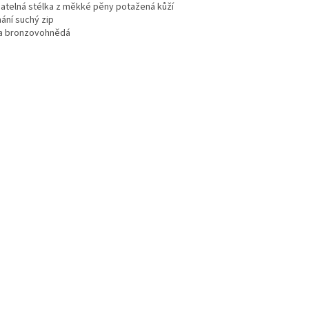
matelná stélka z měkké pěny potažená kůží
ání suchý zip
a bronzovohnědá