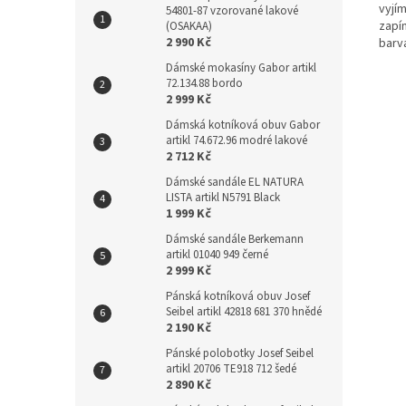
vyjí
54801-87 vzorované lakové
zapín
(OSAKAA)
2 990 Kč
barv
Dámské mokasíny Gabor artikl
72.134.88 bordo
2 999 Kč
Dámská kotníková obuv Gabor
artikl 74.672.96 modré lakové
2 712 Kč
Dámské sandále EL NATURA
LISTA artikl N5791 Black
1 999 Kč
Dámské sandále Berkemann
artikl 01040 949 černé
2 999 Kč
Pánská kotníková obuv Josef
Seibel artikl 42818 681 370 hnědé
2 190 Kč
Pánské polobotky Josef Seibel
artikl 20706 TE918 712 šedé
2 890 Kč