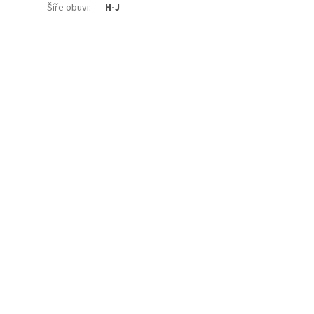
Šíře obuvi
:
H-J