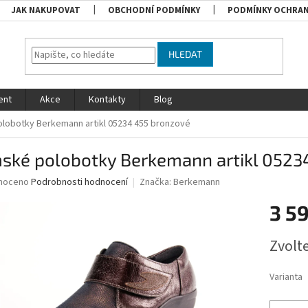
JAK NAKUPOVAT
OBCHODNÍ PODMÍNKY
PODMÍNKY OCHRAN
HLEDAT
ent
Akce
Kontakty
Blog
lobotky Berkemann artikl 05234 455 bronzové
ské polobotky Berkemann artikl 0523
né
noceno
Podrobnosti hodnocení
Značka:
Berkemann
ní
3 5
u
Měrná
Zvolt
cena:
ek.
Varianta