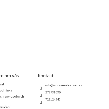
e pro vás
Kontakt
vat
info
@
zdrave-obouvani.cz
podmínky
272731699
chrany osobních
728124545
oručení