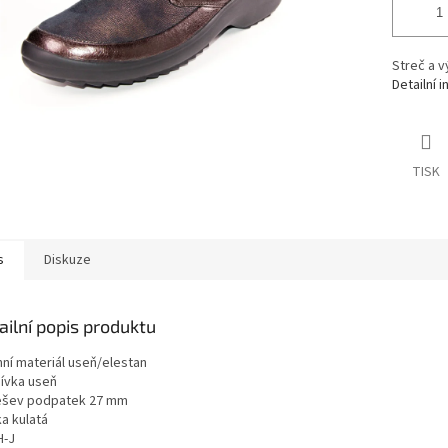
Streč a v
Detailní 
TISK
s
Diskuze
ailní popis produktu
hní materiál useň/elestan
ívka useň
šev podpatek 27 mm
a kulatá
H-J