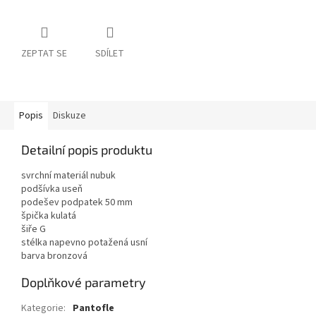
ZEPTAT SE
SDÍLET
Popis
Diskuze
Detailní popis produktu
svrchní materiál nubuk
podšívka useň
podešev podpatek 50 mm
špička kulatá
šiře G
stélka napevno potažená usní
barva bronzová
Doplňkové parametry
Kategorie
:
Pantofle