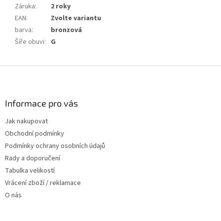
Záruka
:
2 roky
EAN
:
Zvolte variantu
barva
:
bronzová
Šíře obuvi
:
G
Z
á
p
a
Informace pro vás
t
Jak nakupovat
í
Obchodní podmínky
Podmínky ochrany osobních údajů
Rady a doporučení
Tabulka velikostí
Vrácení zboží / reklamace
O nás