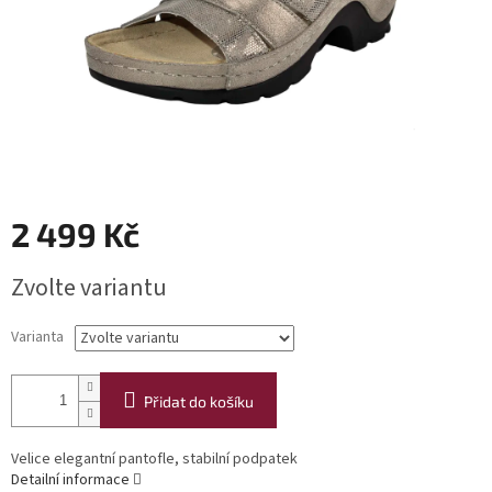
2 499 Kč
Měrná
Zvolte variantu
cena:
Varianta
Přidat do košíku
Velice elegantní pantofle, stabilní podpatek
Detailní informace