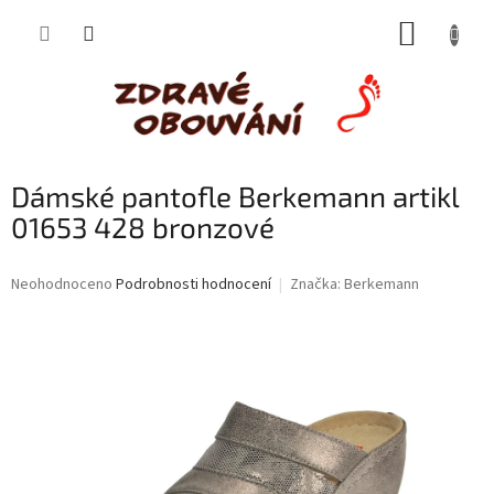
Přejít
NÁKUP
na
obsah
KOŠÍK
Dámské pantofle Berkemann artikl
01653 428 bronzové
Průměrné
Neohodnoceno
Podrobnosti hodnocení
Značka:
Berkemann
hodnocení
produktu
je
0,0
z
5
hvězdiček.