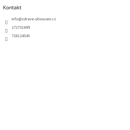
Kontakt
info
@
zdrave-obouvani.cz
272731699
728124545