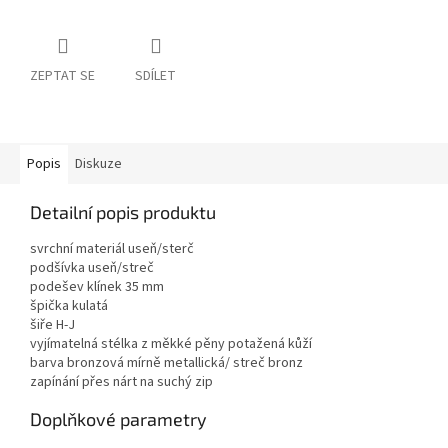
ZEPTAT SE
SDÍLET
Popis
Diskuze
Detailní popis produktu
svrchní materiál useň/sterč
podšívka useň/streč
podešev klínek 35 mm
špička kulatá
šiře H-J
vyjímatelná stélka z měkké pěny potažená kůží
barva bronzová mírně metallická/ streč bronz
zapínání přes nárt na suchý zip
Doplňkové parametry