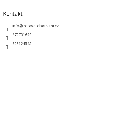
Kontakt
info
@
zdrave-obouvani.cz
272731699
728124545