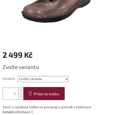
2 499 Kč
Měrná
Zvolte variantu
cena:
Varianta
Přidat do košíku
Streč a výměnná stélka se postarají o pohodlí a funkčnost
Detailní informace