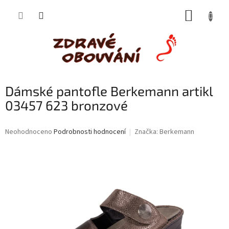
Přejít
NÁKUP
na
obsah
KOŠÍK
Dámské pantofle Berkemann artikl
03457 623 bronzové
Průměrné
Neohodnoceno
Podrobnosti hodnocení
Značka:
Berkemann
hodnocení
produktu
je
0,0
z
5
hvězdiček.