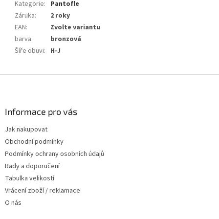
Kategorie
:
Pantofle
Záruka
:
2 roky
EAN
:
Zvolte variantu
barva
:
bronzová
Šíře obuvi
:
H-J
Z
á
p
a
Informace pro vás
t
Jak nakupovat
í
Obchodní podmínky
Podmínky ochrany osobních údajů
Rady a doporučení
Tabulka velikostí
Vrácení zboží / reklamace
O nás