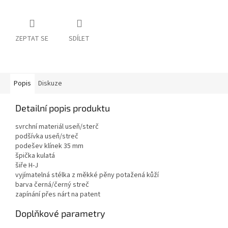
ZEPTAT SE
SDÍLET
Popis
Diskuze
Detailní popis produktu
svrchní materiál useň/sterč
podšívka useň/streč
podešev klínek 35 mm
špička kulatá
šiře H-J
vyjímatelná stélka z měkké pěny potažená kůží
barva černá/černý streč
zapínání přes nárt na patent
Doplňkové parametry