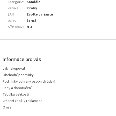
Kategorie
:
Sandále
Záruka
:
2 roky
EAN
:
Zvolte variantu
barva
:
černá
Šíře obuvi
:
H-J
Z
á
p
a
Informace pro vás
t
Jak nakupovat
í
Obchodní podmínky
Podmínky ochrany osobních údajů
Rady a doporučení
Tabulka velikostí
Vrácení zboží / reklamace
O nás