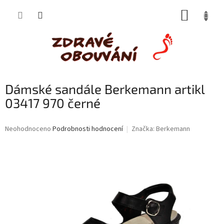
Přejít
NÁKUP
na
obsah
KOŠÍK
Dámské sandále Berkemann artikl
03417 970 černé
Průměrné
Neohodnoceno
Podrobnosti hodnocení
Značka:
Berkemann
hodnocení
produktu
je
0,0
z
5
hvězdiček.