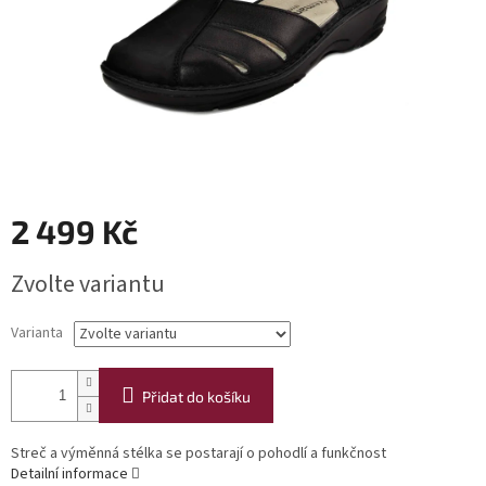
2 499 Kč
Měrná
Zvolte variantu
cena:
Varianta
Přidat do košíku
Streč a výměnná stélka se postarají o pohodlí a funkčnost
Detailní informace