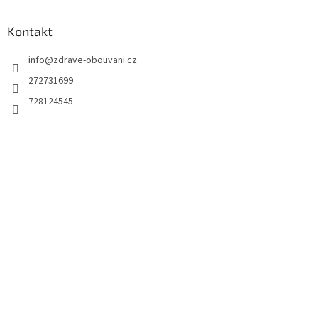
Kontakt
info
@
zdrave-obouvani.cz
272731699
728124545