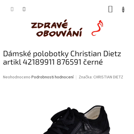
Přejít
NÁKUP
na
obsah
KOŠÍK
Dámské polobotky Christian Dietz
artikl 42189911 876591 černé
Průměrné
Neohodnoceno
Podrobnosti hodnocení
Značka:
CHRISTIAN DIETZ
hodnocení
produktu
je
0,0
z
5
hvězdiček.