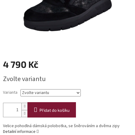
4 790 Kč
Měrná
Zvolte variantu
cena:
Varianta
Přidat do košíku
Velice pohodlná dámská polobotka, se šněrováním a dvěma zipy
Detailní informace