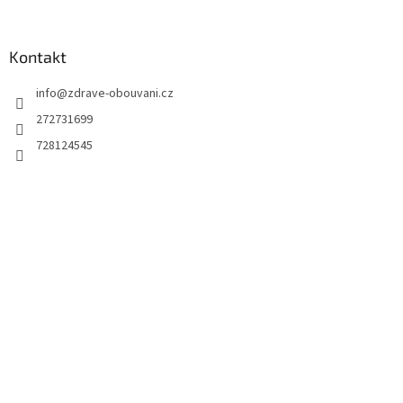
Kontakt
info
@
zdrave-obouvani.cz
272731699
728124545