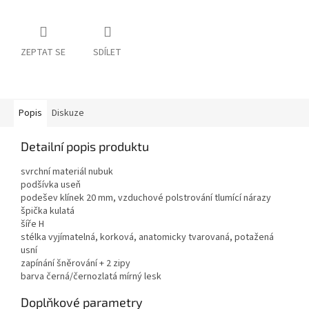
ZEPTAT SE
SDÍLET
Popis
Diskuze
Detailní popis produktu
svrchní materiál nubuk
podšívka useň
podešev klínek 20 mm, vzduchové polstrování tlumící nárazy
špička kulatá
šíře H
stélka vyjímatelná, korková, anatomicky tvarovaná, potažená
usní
zapínání šněrování + 2 zipy
barva černá/černozlatá mírný lesk
Doplňkové parametry