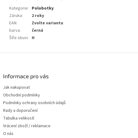
Kategorie
:
Polobotky
Záruka
:
2 roky
EAN
:
Zvolte variantu
barva
:
černá
Šíře obuvi
:
H
Z
á
p
a
Informace pro vás
t
Jak nakupovat
í
Obchodní podmínky
Podmínky ochrany osobních údajů
Rady a doporučení
Tabulka velikostí
Vrácení zboží / reklamace
O nás