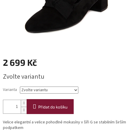
2 699 Kč
Měrná
Zvolte variantu
cena:
Varianta
Přidat do košíku
Velice elegantní a velice pohodlné mokasíny v šíři G se stabilním širším
podpatkem