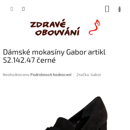
Přejít
NÁKUP
na
obsah
KOŠÍK
Dámské mokasíny Gabor artikl
52.142.47 černé
Průměrné
Neohodnoceno
Podrobnosti hodnocení
Značka:
Gabor
hodnocení
produktu
je
0,0
z
5
hvězdiček.