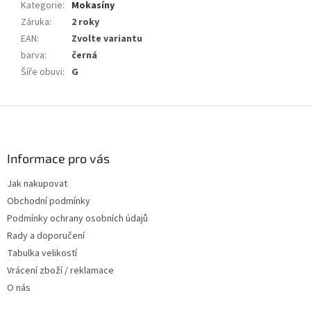
Kategorie
:
Mokasíny
Záruka
:
2 roky
EAN
:
Zvolte variantu
barva
:
černá
Šíře obuvi
:
G
Z
á
p
a
Informace pro vás
t
Jak nakupovat
í
Obchodní podmínky
Podmínky ochrany osobních údajů
Rady a doporučení
Tabulka velikostí
Vrácení zboží / reklamace
O nás