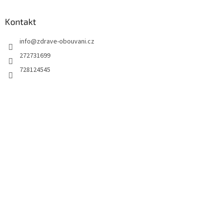
Kontakt
info
@
zdrave-obouvani.cz
272731699
728124545