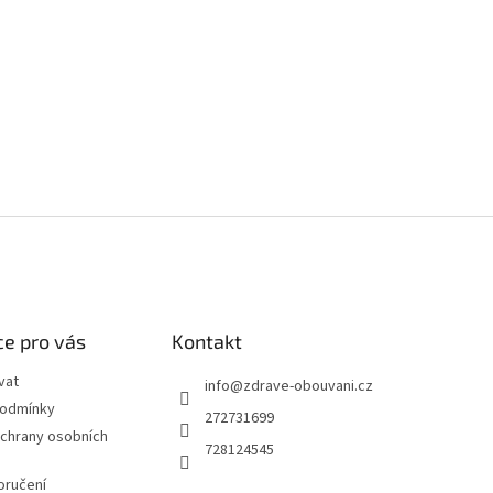
e pro vás
Kontakt
vat
info
@
zdrave-obouvani.cz
podmínky
272731699
chrany osobních
728124545
oručení