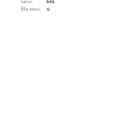
barva
:
bílá
Šíře obuvi
:
G