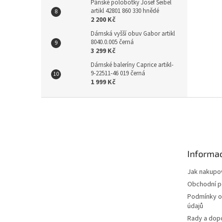
Pánské polobotky Josef Seibel
artikl 42801 860 330 hnědé
2 200 Kč
Dámská vyšší obuv Gabor artikl
8040.0.005 černá
3 299 Kč
Dámské baleríny Caprice artikl-
9-22511-46 019 černá
1 999 Kč
Z
á
p
a
t
Informac
í
Jak nakupo
Obchodní 
Podmínky o
údajů
Rady a dop