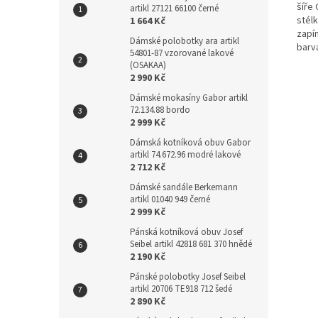
šíře 
artikl 27121 66100 černé
stél
1 664 Kč
zapín
Dámské polobotky ara artikl
barva
54801-87 vzorované lakové
(OSAKAA)
2 990 Kč
Dámské mokasíny Gabor artikl
72.134.88 bordo
2 999 Kč
Dámská kotníková obuv Gabor
artikl 74.672.96 modré lakové
2 712 Kč
Dámské sandále Berkemann
artikl 01040 949 černé
2 999 Kč
Pánská kotníková obuv Josef
Seibel artikl 42818 681 370 hnědé
2 190 Kč
Pánské polobotky Josef Seibel
artikl 20706 TE918 712 šedé
2 890 Kč