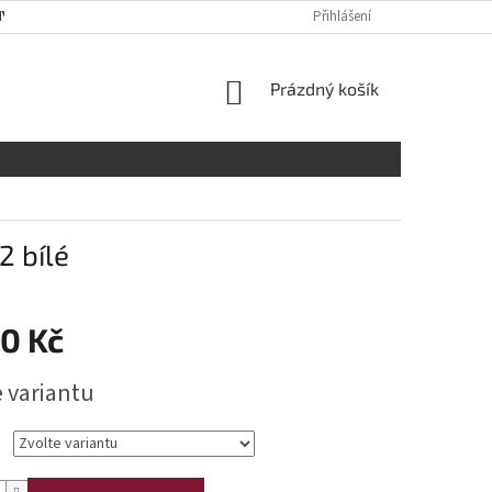
Y OSOBNÍCH ÚDAJŮ
RADY A DOPORUČENÍ
Přihlášení
TABULKA VELIKOST
NÁKUPNÍ
Prázdný košík
KOŠÍK
2 bílé
90 Kč
e variantu