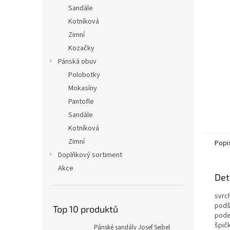
n
Sandále
e
Kotníková
l
Zimní
Kozačky
Pánská obuv
Polobotky
Mokasíny
Pantofle
Sandále
Kotníková
Zimní
Popi
Doplňkový sortiment
Akce
Det
svrc
podš
Top 10 produktů
pode
špičk
Pánské sandály Josef Seibel