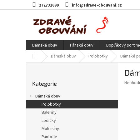
Přejít
272731699
info@zdrave-obouvani.cz
na
obsah
Dámská obuv
Pánská obuv
Doplňkový sortim
Domů
Dámská obuv
Polobotky
Dámské pol
P
Dáms
o
Přeskočit
s
Průměr
Neohod
Kategorie
kategorie
t
hodnoce
r
produkt
Dámská obuv
a
je
Polobotky
0,0
n
z
Baleríny
n
5
í
Lodičky
hvězdič
p
Mokasíny
a
Pantofle