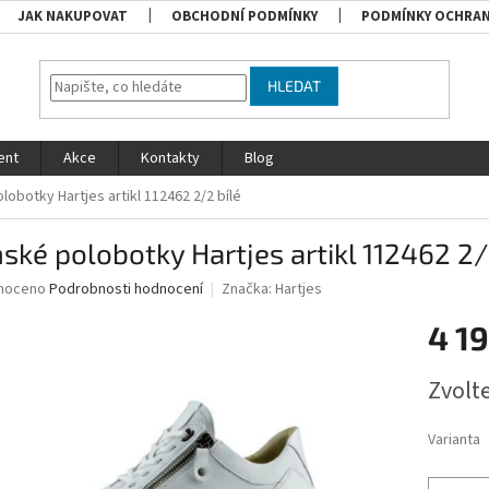
JAK NAKUPOVAT
OBCHODNÍ PODMÍNKY
PODMÍNKY OCHRAN
HLEDAT
ent
Akce
Kontakty
Blog
obotky Hartjes artikl 112462 2/2 bílé
ké polobotky Hartjes artikl 112462 2/
né
noceno
Podrobnosti hodnocení
Značka:
Hartjes
ní
4 1
u
Měrná
Zvolt
cena:
ek.
Varianta