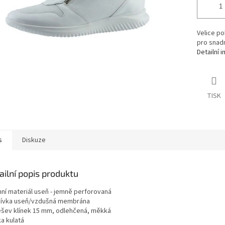
Velice p
pro snad
Detailní 
TISK
s
Diskuze
ailní popis produktu
hní materiál useň - jemně perforovaná
ívka useň/vzdušná membrána
šev klínek 15 mm, odlehčená, měkká
a kulatá