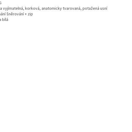
G
ka vyjímatelná, korková, anatomicky tvarovaná, potažená usní
ání šněrování + zip
 bílá