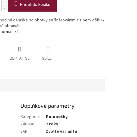
Přidat do košíku
ohodlné dámské polobotky se šněrováním a zipem v šíři G
né obouvání
informace
ZEPTAT SE
SDÍLET
Doplňkové parametry
Kategorie
:
Polobotky
Záruka
:
2 roky
EAN
:
Zvolte variantu