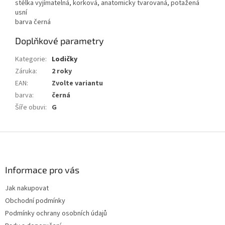
stélka vyjímatelná, korková, anatomicky tvarovaná, potažená
usní
barva černá
Doplňkové parametry
Kategorie
:
Lodičky
Záruka
:
2 roky
EAN
:
Zvolte variantu
barva
:
černá
Šíře obuvi
:
G
Z
á
p
a
Informace pro vás
t
Jak nakupovat
í
Obchodní podmínky
Podmínky ochrany osobních údajů