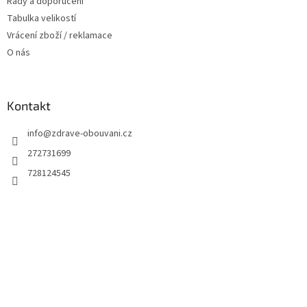
Rady a doporučení
Tabulka velikostí
Vrácení zboží / reklamace
O nás
Kontakt
info
@
zdrave-obouvani.cz
272731699
728124545