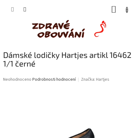
Přejít
NÁKUP
na
obsah
KOŠÍK
Dámské lodičky Hartjes artikl 16462
1/1 černé
Průměrné
Neohodnoceno
Podrobnosti hodnocení
Značka:
Hartjes
hodnocení
produktu
je
0,0
z
5
hvězdiček.