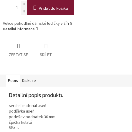
Přidat do košíku
Velice pohodlné dámské lodičky v šíři G
Detailní informace
ZEPTAT SE
SDÍLET
Popis
Diskuze
Detailní popis produktu
svrchní materiál useň
podšívka useň
podešev podpatek 30 mm
špička kulatá
šíře G