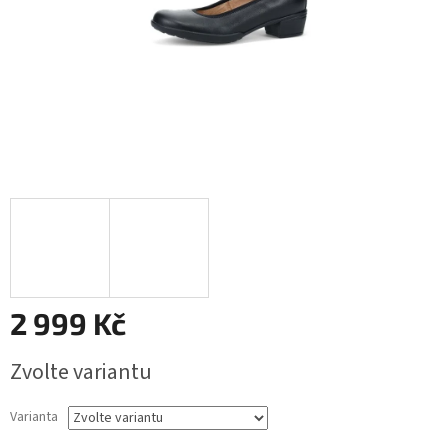
2 999 Kč
Měrná
Zvolte variantu
cena:
Varianta