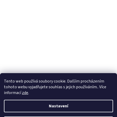
Tento web používá soubory cookie. Dalším procházením
tohoto webu vyjadřujete souhlas s jejich používáním.. Více
informací
zde
.
Nastavení
Vytvořil Shoptet