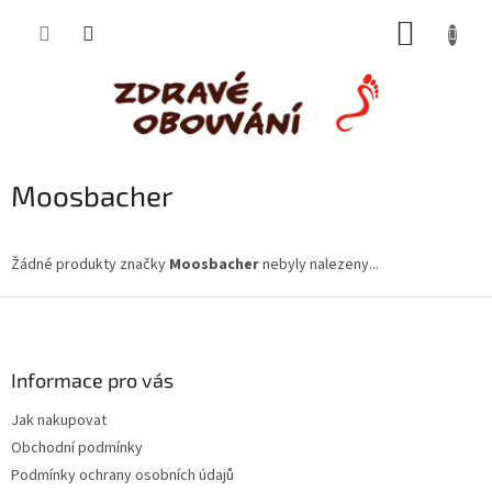
Přejít
NÁKUP
na
obsah
KOŠÍK
Moosbacher
Žádné produkty značky
Moosbacher
nebyly nalezeny...
Z
á
p
a
Informace pro vás
t
Jak nakupovat
í
Obchodní podmínky
Podmínky ochrany osobních údajů