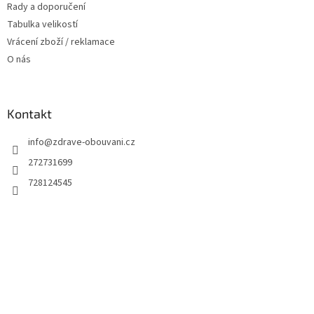
Rady a doporučení
Tabulka velikostí
Vrácení zboží / reklamace
O nás
Kontakt
info
@
zdrave-obouvani.cz
272731699
728124545