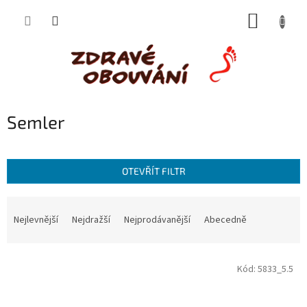
Přejít
NÁKUP
na
obsah
KOŠÍK
Semler
OTEVŘÍT FILTR
Ř
a
Nejlevnější
Nejdražší
Nejprodávanější
Abecedně
z
e
V
n
Kód:
5833_5.5
ý
í
p
p