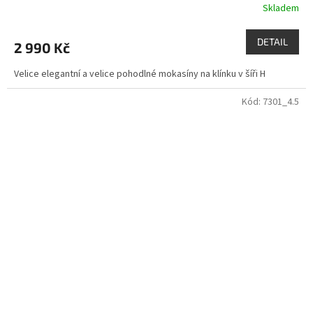
Skladem
DETAIL
2 990 Kč
Velice elegantní a velice pohodlné mokasíny na klínku v šíři H
Kód:
7301_4.5