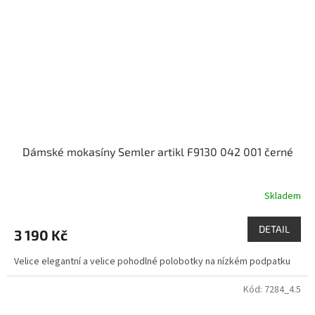
Dámské mokasíny Semler artikl F9130 042 001 černé
Skladem
DETAIL
3 190 Kč
Velice elegantní a velice pohodlné polobotky na nízkém podpatku
Kód:
7284_4.5