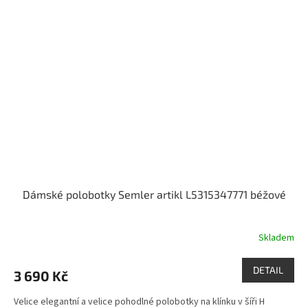
Dámské polobotky Semler artikl L5315347771 béžové
Skladem
DETAIL
3 690 Kč
Velice elegantní a velice pohodlné polobotky na klínku v šíři H