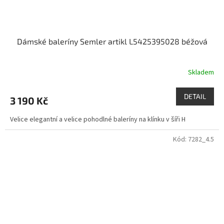
Dámské baleríny Semler artikl L5425395028 béžová
Skladem
DETAIL
3 190 Kč
Velice elegantní a velice pohodlné baleríny na klínku v šíři H
Kód:
7282_4.5