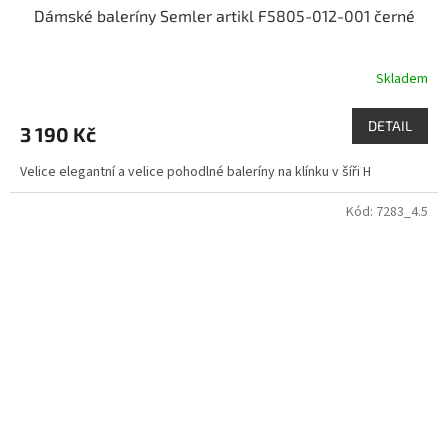
Dámské baleríny Semler artikl F5805-012-001 černé
Skladem
DETAIL
3 190 Kč
Velice elegantní a velice pohodlné baleríny na klínku v šíři H
Kód:
7283_4.5