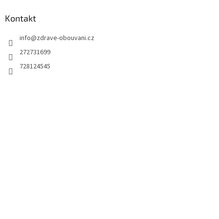
u
Kontakt
info
@
zdrave-obouvani.cz
272731699
728124545