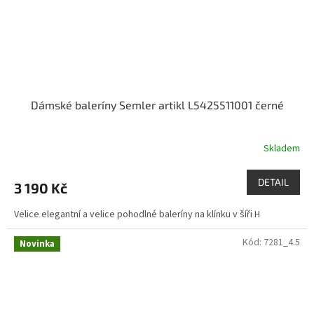
Dámské baleríny Semler artikl L5425511001 černé
Skladem
DETAIL
3 190 Kč
Velice elegantní a velice pohodlné baleríny na klínku v šíři H
Kód:
7281_4.5
Novinka