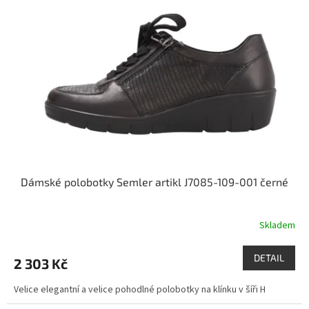
i
r
s
o
p
d
r
u
o
k
d
t
u
ů
k
t
ů
Dámské polobotky Semler artikl J7085-109-001 černé
Skladem
DETAIL
2 303 Kč
Velice elegantní a velice pohodlné polobotky na klínku v šíři H