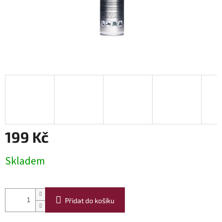
199 Kč
Měrná
Skladem
cena:
Přidat do košíku