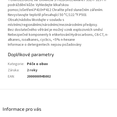
TOXIKOLOGICKÉ INFORMAČNÍ STŘEDISKO/lékaře.P332+P313 Při
podráždění kůže: Vyhledejte lékařskou
pomoc/ošetření.P410+P412 Chraňte před slunečním zářením.
Nevystavujte teplotě přesahující 50 °C/122 °F.P501
Obsah/nádobu likvidujte v souladu s
místními/regionálními/národními/mezinárodními předpisy.
Bez dostatečného větrání je možný vznik explozivních směsí
Nebezpečné komponenty k etiketování:Hydrocarbons, C6-C7, n-
alkanes, isoalkanes, cyclics, <5% n-hexane
Informace o detergentech: nejsou požadovány
Doplňkové parametry
Kategorie
:
Péče o obuv
Záruka
:
2 roky
EAN
:
2000000945002
Z
á
p
a
Informace pro vás
t