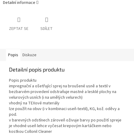
Detailní informace
ZEPTAT SE
SDÍLET
Popis
Diskuze
Detailní popis produktu
Popis produktu
impregnační a ošetřující sprej na broušené usně a textil v
bezbarvém provedení odstraňuje mastné a lesklé plochy na
velurových usních (i na umělých velurech)
vhodný na TEXové materiály
lze použít na obuv (i v kombinaci useň-textil), KG, kož. oděvy a
pod.
v barevných odstínech zároveň oživuje barvy po použití spreje
je vhodné useň lehce vyčesat krepovým kartáčkem nebo
kostkou Collonil Cleaner