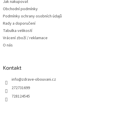
Jak nakupovat
í
Obchodní podmínky
Podmínky ochrany osobních údajů
Rady a doporučení
Tabulka velikostí
Vrácení zboží / reklamace
O nás
Kontakt
info
@
zdrave-obouvani.cz
272731699
728124545