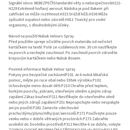
Signální slovo: NEBEZPEČÍ!Standardní věty o nebezpečnostiH222-
H229 Extrémně hořlavý aerosol. Nádoba je pod tlakem: při
zahřívání se může roztrhnout.H315 Dráždí kůži.H336 Může
způsobit ospalost nebo závratě.H411 Toxický pro vodní
organismy, s dlouhodobými účinky.
Návod na použití Nubuk Velours Spray
Před použitím spreje očistěte povrch materiálu od nečistot
kartáčkem na textil. Poté ze vzdálenosti min. 30 cm nastříkejte
na povrch a nechejte zaschnout. Po zaschnutí povrch zdrsněte
krepovým kartáčkem nebo Nubuk Boxem.
Povinné informace Nubuk Velour spray
Pokyny pro bezpečné zacházeníP101 Je-li nutná lékařská
pomoc, mějte po ruce obal nebo štítek výrobku.P102
Uchovávejte mimo dosah dětí.P210 Chraňte před teplem,
horkými povrchy, jiskrami, otevřeným ohněm a jinými zdroji
zapálení.Zákaz kouření.P211 Nestříkejte do otevřeného ohně
nebo jiných zdrojů zapálení.P251 Nepropichujte nebo nespalujte
ani po použití.P261 Zamezte vdechování
prachu/dýmu/plynu/mlhy/par/aerosolů.P271 Používejte pouze
venku nebo v dobře větraných prostorách.P273 Zabraňte
uvolnění do životního prostředí.P312 Necítíte-li se dobře, volejte