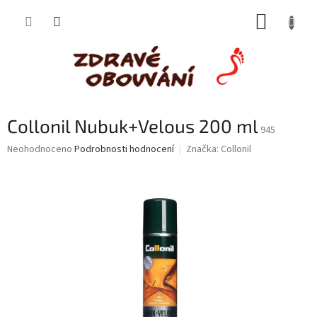
Přejít
NÁKUP
na
obsah
KOŠÍK
Collonil Nubuk+Velous 200 ml
945
Průměrné
Neohodnoceno
Podrobnosti hodnocení
Značka:
Collonil
hodnocení
produktu
je
0,0
z
5
hvězdiček.