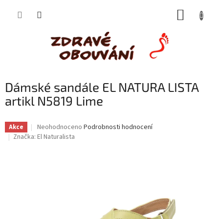
Přejít
NÁKUP
na
obsah
KOŠÍK
Dámské sandále EL NATURA LISTA
artikl N5819 Lime
Průměrné
Neohodnoceno
Podrobnosti hodnocení
Akce
hodnocení
Značka:
El Naturalista
produktu
je
0,0
z
5
hvězdiček.