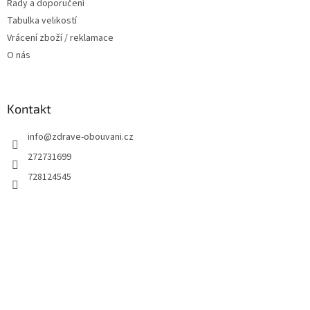
Rady a doporučení
Tabulka velikostí
Vrácení zboží / reklamace
O nás
Kontakt
info
@
zdrave-obouvani.cz
272731699
728124545