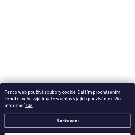
Tento web používá soubory cookie. Dalším procházením
tohoto webu vyjadřujete souhlas s jejich používáním.. Více
informací
zde
.
Nastavení
Vytvořil Shoptet