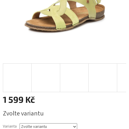
1 599 Kč
Měrná
Zvolte variantu
cena:
Varianta