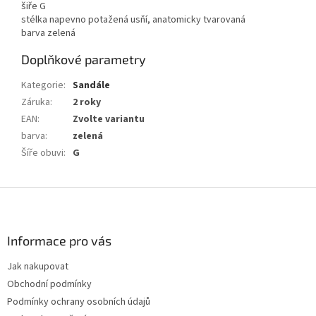
šiře G
stélka napevno potažená usňí, anatomicky tvarovaná
barva zelená
Doplňkové parametry
Kategorie
:
Sandále
Záruka
:
2 roky
EAN
:
Zvolte variantu
barva
:
zelená
Šíře obuvi
:
G
Z
á
p
a
Informace pro vás
t
Jak nakupovat
í
Obchodní podmínky
Podmínky ochrany osobních údajů