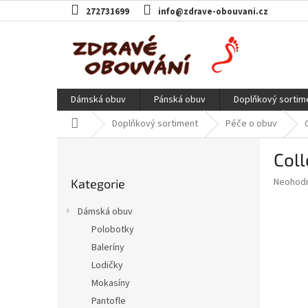
Přejít
272731699
info@zdrave-obouvani.cz
na
obsah
Dámská obuv
Pánská obuv
Doplňkový sortim
Domů
Doplňkový sortiment
Péče o obuv
P
Coll
o
Přeskočit
s
Průměr
Neohod
Kategorie
kategorie
t
hodnoce
r
produkt
Dámská obuv
a
je
Polobotky
0,0
n
z
Baleríny
n
5
í
Lodičky
hvězdič
p
Mokasíny
a
Pantofle