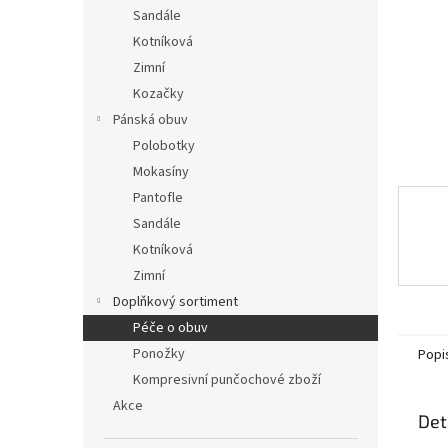
n
Sandále
e
Kotníková
l
Zimní
Kozačky
Pánská obuv
Polobotky
Mokasíny
Pantofle
Sandále
Kotníková
Zimní
Doplňkový sortiment
Péče o obuv
Ponožky
Popi
Kompresivní punčochové zboží
Akce
Det