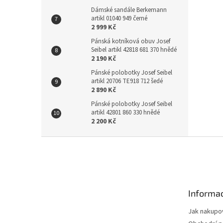
Dámské sandále Berkemann
artikl 01040 949 černé
2 999 Kč
Pánská kotníková obuv Josef
Seibel artikl 42818 681 370 hnědé
2 190 Kč
Pánské polobotky Josef Seibel
artikl 20706 TE918 712 šedé
2 890 Kč
Pánské polobotky Josef Seibel
artikl 42801 860 330 hnědé
2 200 Kč
Z
á
p
a
t
Informac
í
Jak nakupo