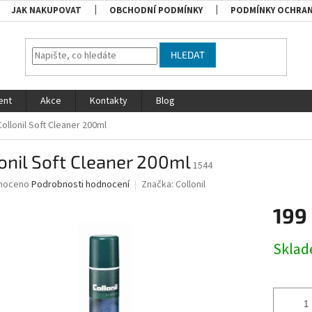
JAK NAKUPOVAT
OBCHODNÍ PODMÍNKY
PODMÍNKY OCHRAN
HLEDAT
ent
Akce
Kontakty
Blog
Collonil Soft Cleaner 200ml
onil Soft Cleaner 200ml
1544
né
noceno
Podrobnosti hodnocení
Značka:
Collonil
ní
199
u
Měrná
Skla
cena:
ek.