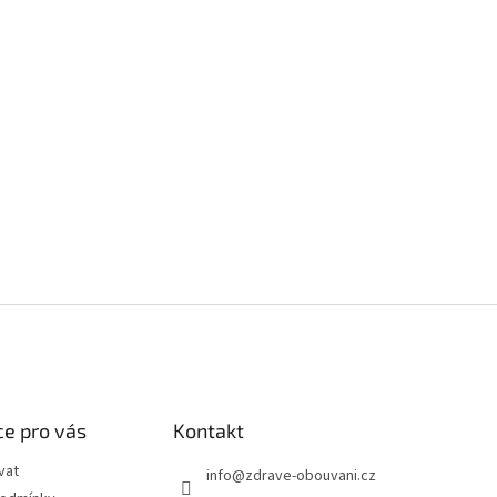
e pro vás
Kontakt
vat
info
@
zdrave-obouvani.cz