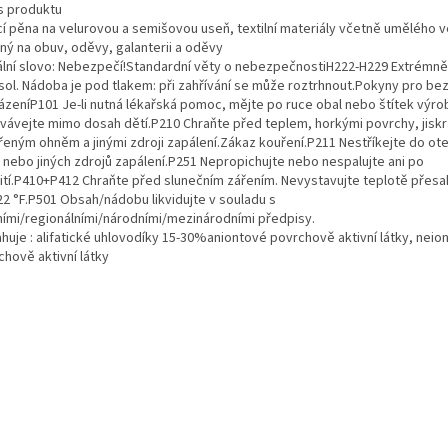
s produktu
ící pěna na velurovou a semišovou useň, textilní materiály včetně umělého v
ný na obuv, oděvy, galanterii a oděvy
ální slovo: Nebezpečí!Standardní věty o nebezpečnostiH222-H229 Extrémně
sol. Nádoba je pod tlakem: při zahřívání se může roztrhnout.Pokyny pro b
ázeníP101 Je-li nutná lékařská pomoc, mějte po ruce obal nebo štítek výr
vávejte mimo dosah dětí.P210 Chraňte před teplem, horkými povrchy, jiskr
řeným ohněm a jinými zdroji zapálení.Zákaz kouření.P211 Nestříkejte do o
 nebo jiných zdrojů zapálení.P251 Nepropichujte nebo nespalujte ani po
ití.P410+P412 Chraňte před slunečním zářením. Nevystavujte teplotě přesah
22 °F.P501 Obsah/nádobu likvidujte v souladu s
ními/regionálními/národními/mezinárodními předpisy.
huje : alifatické uhlovodíky 15-30%aniontové povrchově aktivní látky, neio
chově aktivní látky