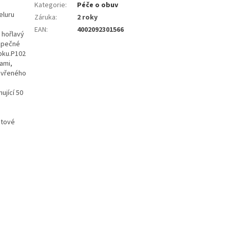
Kategorie
:
Péče o obuv
eluru
Záruka
:
2 roky
EAN
:
4002092301566
 hořlavý
ezpečné
obku.P102
ami,
tevřeného
ující 50
ntové