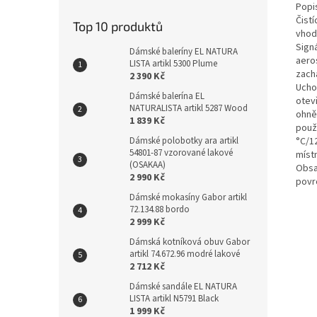
Popi
Čist
Top 10 produktů
vhod
Sign
Dámské baleríny EL NATURA
aero
LISTA artikl 5300 Plume
zach
2 390 Kč
Ucho
Dámské balerína EL
otev
NATURALISTA artikl 5287 Wood
ohně
1 839 Kč
použ
°C/1
Dámské polobotky ara artikl
54801-87 vzorované lakové
míst
(OSAKAA)
Obsa
2 990 Kč
povr
Dámské mokasíny Gabor artikl
72.134.88 bordo
2 999 Kč
Dámská kotníková obuv Gabor
artikl 74.672.96 modré lakové
2 712 Kč
Dámské sandále EL NATURA
LISTA artikl N5791 Black
1 999 Kč