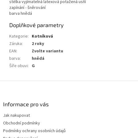
stélka vyjímatelná latexová potažená usňí
zapínání - šněrování
barva hnědá
Doplňkové parametry
Kategorie
:
Kotníková
Záruka
:
2 roky
EAN
:
Zvolte variantu
barva
:
hnědá
Šíře obuvi
:
G
Z
á
p
a
Informace pro vás
t
Jak nakupovat
í
Obchodní podmínky
Podmínky ochrany osobních údajů