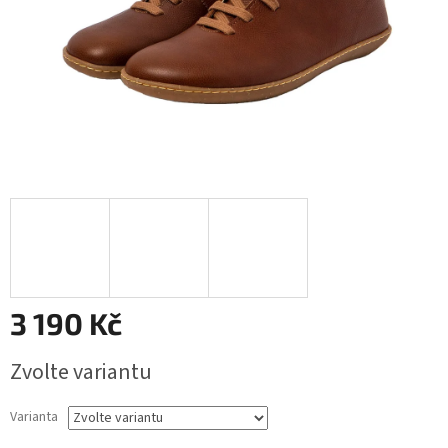
3 190 Kč
Měrná
Zvolte variantu
cena:
Varianta