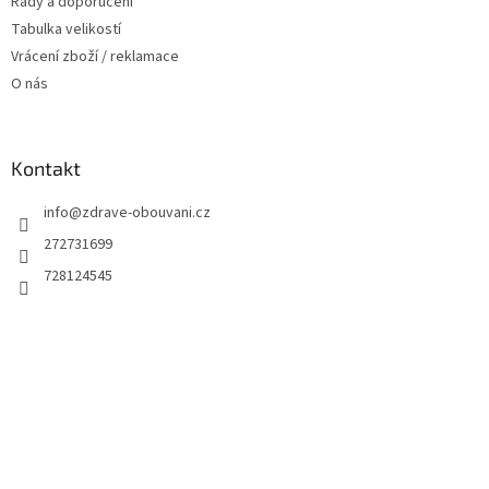
Rady a doporučení
Tabulka velikostí
Vrácení zboží / reklamace
O nás
Kontakt
info
@
zdrave-obouvani.cz
272731699
728124545