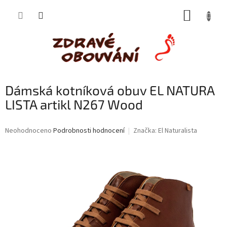
Přejít
NÁKUP
na
obsah
KOŠÍK
Dámská kotníková obuv EL NATURA
LISTA artikl N267 Wood
Průměrné
Neohodnoceno
Podrobnosti hodnocení
Značka:
El Naturalista
hodnocení
produktu
je
0,0
z
5
hvězdiček.