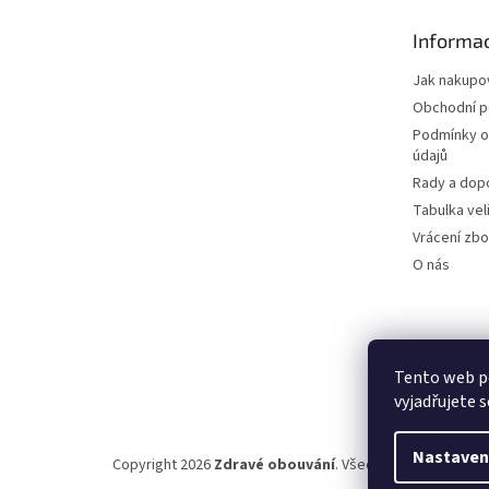
t
Informac
í
Jak nakupo
Obchodní 
Podmínky o
údajů
Rady a dop
Tabulka vel
Vrácení zbo
O nás
Tento web p
vyjadřujete s
Nastaven
Copyright 2026
Zdravé obouvání
. Všechna práva vyhraz