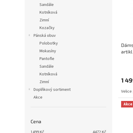
i
r
n
Sandále
s
o
e
Kotníková
p
d
l
r
u
Zimní
o
k
Kozačky
d
t
Pánská obuv
u
ů
Polobotky
Dáms
k
Mokasíny
artik
t
ů
Pantofle
Sandále
Kotníková
1 49
Zimní
Doplňkový sortiment
Velice
Akce
Akce
Cena
1499
Kč
4472
Kč