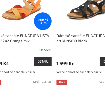
1 919 Kč
–21 %
ké sandále EL NATURA LISTA
Dámské sandále EL NATURA
l 5242 Orange mix
artikl N5819 Black
Skladem
DETAIL
9 Kč
1 599 Kč
 pohodlné sandále v šíři G
Velice pohodlné sandále v šíři G
Kód:
7018_38
Kód
Akce