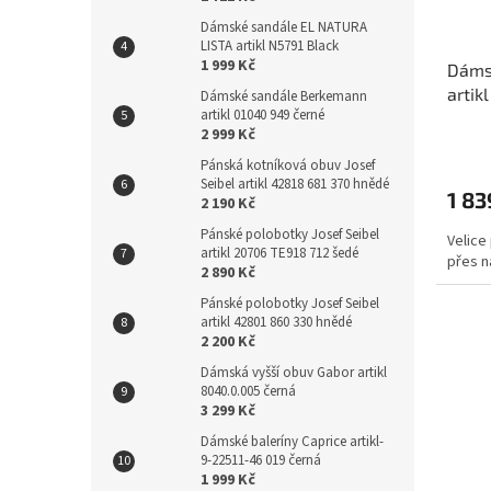
Dámské sandále EL NATURA
LISTA artikl N5791 Black
1 999 Kč
Dáms
artik
Dámské sandále Berkemann
artikl 01040 949 černé
2 999 Kč
Pánská kotníková obuv Josef
Seibel artikl 42818 681 370 hnědé
1 83
2 190 Kč
Pánské polobotky Josef Seibel
Velice
artikl 20706 TE918 712 šedé
přes n
2 890 Kč
Pánské polobotky Josef Seibel
artikl 42801 860 330 hnědé
2 200 Kč
Dámská vyšší obuv Gabor artikl
8040.0.005 černá
3 299 Kč
Dámské baleríny Caprice artikl-
9-22511-46 019 černá
1 999 Kč