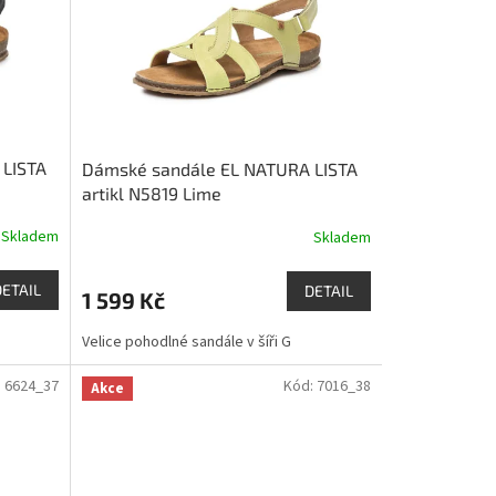
 LISTA
Dámské sandále EL NATURA LISTA
artikl N5819 Lime
Skladem
Skladem
DETAIL
DETAIL
1 599 Kč
Velice pohodlné sandále v šíři G
:
6624_37
Kód:
7016_38
Akce