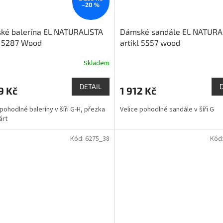
–20 %
ké balerína EL NATURALISTA
Dámské sandále EL NATURA
l 5287 Wood
artikl 5557 wood
Skladem
DETAIL
9 Kč
1 912 Kč
 pohodlné baleríny v šíři G-H, přezka
Velice pohodlné sandále v šíři G
árt
Kód:
6275_38
Kód