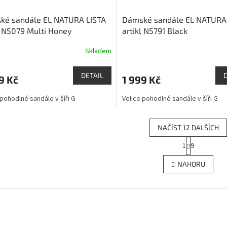
ké sandále EL NATURA LISTA
Dámské sandále EL NATURA
l N5079 Multi Honey
artikl N5791 Black
Skladem
DETAIL
9 Kč
1 999 Kč
 pohodlné sandále v šíři G
Velice pohodlné sandále v šíři G
NAČÍST 12 DALŠÍCH
S
1
9
O
t
r
v
NAHORU
á
l
n
á
k
d
o
a
v
c
á
í
n
p
í