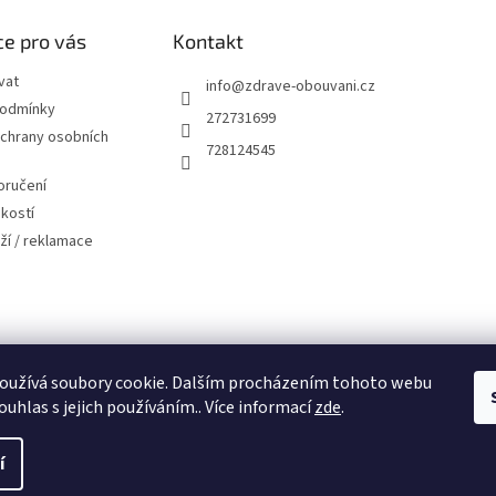
r
e pro vás
Kontakt
v
k
vat
y
info
@
zdrave-obouvani.cz
v
podmínky
272731699
ý
chrany osobních
p
728124545
i
oručení
s
u
ikostí
ží / reklamace
oužívá soubory cookie. Dalším procházením tohoto webu
ouhlas s jejich používáním.. Více informací
zde
.
í
ena.