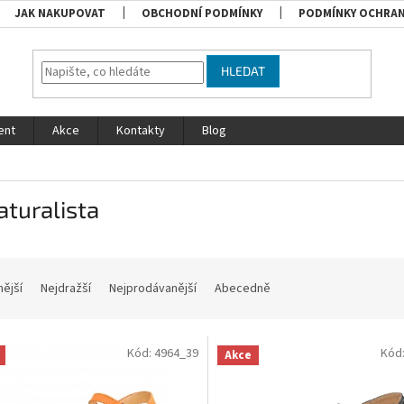
JAK NAKUPOVAT
OBCHODNÍ PODMÍNKY
PODMÍNKY OCHRAN
HLEDAT
ent
Akce
Kontakty
Blog
aturalista
nější
Nejdražší
Nejprodávanější
Abecedně
Kód:
4964_39
Kód
Akce