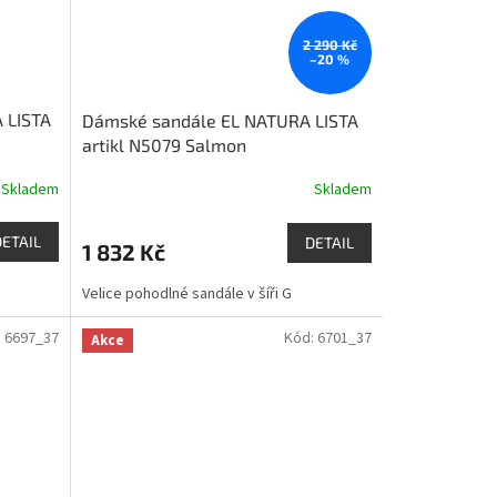
2 290 Kč
–20 %
 LISTA
Dámské sandále EL NATURA LISTA
artikl N5079 Salmon
Skladem
Skladem
DETAIL
DETAIL
1 832 Kč
Velice pohodlné sandále v šíři G
:
6697_37
Kód:
6701_37
Akce