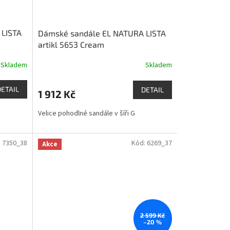
 LISTA
Dámské sandále EL NATURA LISTA
artikl 5653 Cream
Skladem
Skladem
DETAIL
DETAIL
1 912 Kč
Velice pohodlné sandále v šíři G
:
7350_38
Kód:
6269_37
Akce
2 599 Kč
–20 %