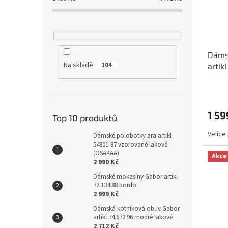
Dáms
Na skladě
104
artik
1 59
Top 10 produktů
Velice
Dámské polobotky ara artikl
54801-87 vzorované lakové
(OSAKAA)
Akce
2 990 Kč
Dámské mokasíny Gabor artikl
72.134.88 bordo
2 999 Kč
Dámská kotníková obuv Gabor
artikl 74.672.96 modré lakové
2 712 Kč