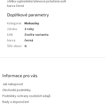
stélka vyjímatelná latexová potažená usňí
barva černá
Doplňkové parametry
Kategorie
:
Mokasíny
Záruka
:
2 roky
EAN
:
Zvolte variantu
barva
:
černá
Šíře obuvi
:
G
Z
á
p
a
Informace pro vás
t
Jak nakupovat
í
Obchodní podmínky
Podmínky ochrany osobních údajů
Rady a doporučení