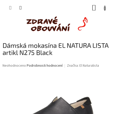
Přejít
NÁKUP
na
obsah
KOŠÍK
Dámská mokasína EL NATURA LISTA
artikl N275 Black
Průměrné
Neohodnoceno
Podrobnosti hodnocení
Značka:
El Naturalista
hodnocení
produktu
je
0,0
z
5
hvězdiček.