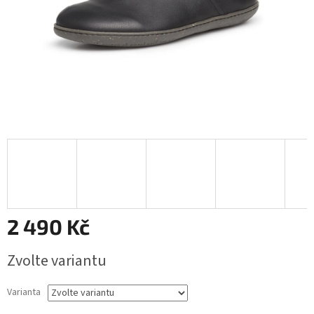
2 490 Kč
Měrná
Zvolte variantu
cena:
Varianta