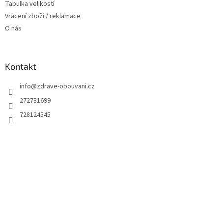
Tabulka velikostí
Vrácení zboží / reklamace
O nás
Kontakt
info
@
zdrave-obouvani.cz
272731699
728124545