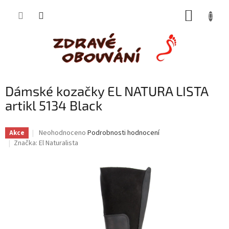
Přejít
NÁKUP
na
obsah
KOŠÍK
Dámské kozačky EL NATURA LISTA
artikl 5134 Black
Průměrné
Neohodnoceno
Podrobnosti hodnocení
Akce
hodnocení
Značka:
El Naturalista
produktu
je
0,0
z
5
hvězdiček.