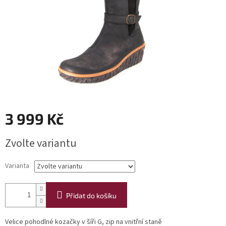
3 999 Kč
Měrná
Zvolte variantu
cena:
Varianta
Přidat do košíku
Velice pohodlné kozačky v šíři G, zip na vnitřní staně