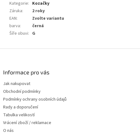
Kategorie
:
Kozačky
Záruka
:
2 roky
EAN
:
Zvolte variantu
barva
:
černá
Šíře obuvi
:
G
Z
á
p
a
Informace pro vás
t
Jak nakupovat
í
Obchodní podmínky
Podmínky ochrany osobních údajů
Rady a doporučení
Tabulka velikostí
Vrácení zboží / reklamace
O nás