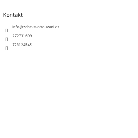
Kontakt
info
@
zdrave-obouvani.cz
272731699
728124545