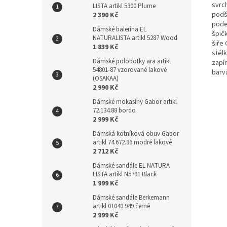
svrc
LISTA artikl 5300 Plume
podš
2 390 Kč
pode
Dámské balerína EL
špičk
NATURALISTA artikl 5287 Wood
šiře 
1 839 Kč
stél
Dámské polobotky ara artikl
zapín
54801-87 vzorované lakové
barv
(OSAKAA)
2 990 Kč
Dámské mokasíny Gabor artikl
72.134.88 bordo
2 999 Kč
Dámská kotníková obuv Gabor
artikl 74.672.96 modré lakové
2 712 Kč
Dámské sandále EL NATURA
LISTA artikl N5791 Black
1 999 Kč
Dámské sandále Berkemann
artikl 01040 949 černé
2 999 Kč