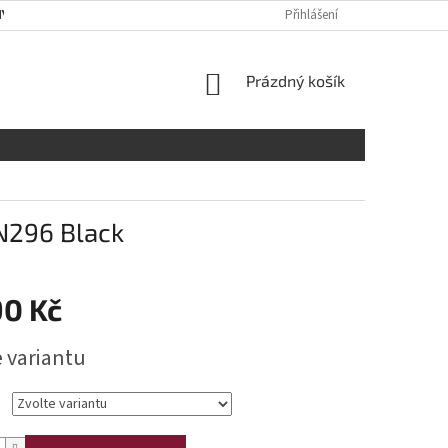
Y OSOBNÍCH ÚDAJŮ
RADY A DOPORUČENÍ
Přihlášení
TABULKA VELIKOST
NÁKUPNÍ
Prázdný košík
KOŠÍK
N296 Black
90 Kč
e variantu