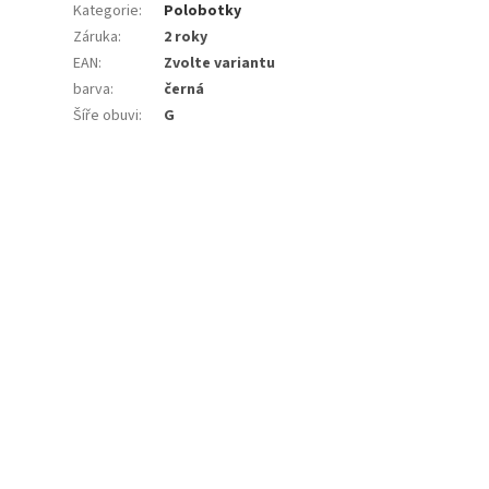
Kategorie
:
Polobotky
Záruka
:
2 roky
EAN
:
Zvolte variantu
barva
:
černá
Šíře obuvi
:
G