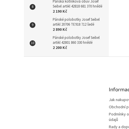
Pánská kotníková obuv Josef
Seibel artikl 42818 681 370 hnědé
2 190 Kč
Pánské polobotky Josef Seibel
artikl 20706 TE918 712 šedé
2 890 Kč
Pánské polobotky Josef Seibel
artikl 42801 860 330 hnědé
2 200 Kč
Z
á
p
a
t
Informac
í
Jak nakupo
Obchodní 
Podmínky o
údajů
Rady a dop