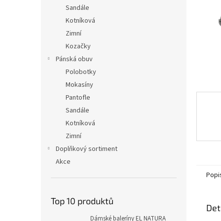
n
Sandále
e
Kotníková
l
Zimní
Kozačky
Pánská obuv
Polobotky
Mokasíny
Pantofle
Sandále
Kotníková
Zimní
Doplňkový sortiment
Akce
Popi
Top 10 produktů
Det
Dámské baleríny EL NATURA