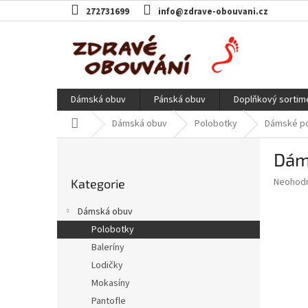
Přejít
272731699
info@zdrave-obouvani.cz
na
obsah
Dámská obuv
Pánská obuv
Doplňkový sortim
Domů
Dámská obuv
Polobotky
Dámské pol
P
Dáms
o
Přeskočit
s
Průměr
Neohod
Kategorie
kategorie
t
hodnoce
r
produkt
Dámská obuv
a
je
Polobotky
0,0
n
z
Baleríny
n
5
í
Lodičky
hvězdič
p
Mokasíny
a
Pantofle