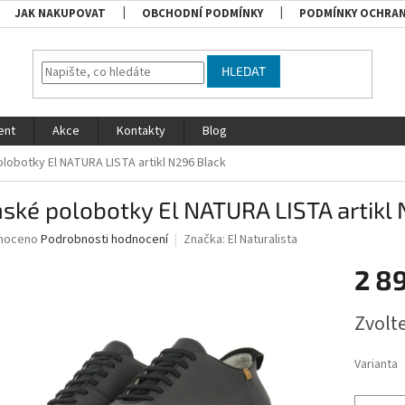
JAK NAKUPOVAT
OBCHODNÍ PODMÍNKY
PODMÍNKY OCHRAN
HLEDAT
ent
Akce
Kontakty
Blog
obotky El NATURA LISTA artikl N296 Black
ké polobotky El NATURA LISTA artikl 
né
noceno
Podrobnosti hodnocení
Značka:
El Naturalista
ní
2 8
u
Měrná
Zvolt
cena:
ek.
Varianta