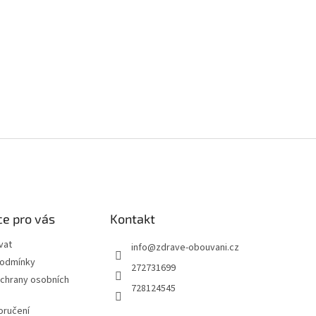
e pro vás
Kontakt
vat
info
@
zdrave-obouvani.cz
podmínky
272731699
chrany osobních
728124545
oručení