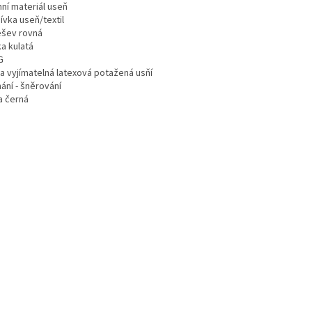
hní materiál useň
ívka useň/textil
šev rovná
a kulatá
G
ka vyjímatelná latexová potažená usňí
ání - šněrování
a černá