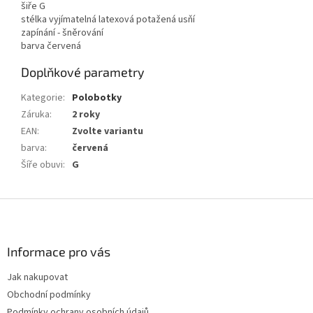
šiře G
stélka vyjímatelná latexová potažená usňí
zapínání - šněrování
barva červená
Doplňkové parametry
Kategorie
:
Polobotky
Záruka
:
2 roky
EAN
:
Zvolte variantu
barva
:
červená
Šíře obuvi
:
G
Z
á
p
a
Informace pro vás
t
Jak nakupovat
í
Obchodní podmínky
Podmínky ochrany osobních údajů