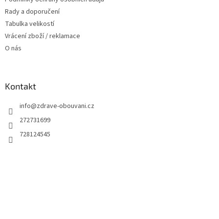
Rady a doporučení
Tabulka velikostí
Vrácení zboží / reklamace
O nás
Kontakt
info
@
zdrave-obouvani.cz
272731699
728124545