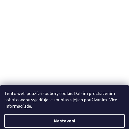
Tento web používá soubory cookie. Dalším procházením
tohoto webu vyjadřujete souhlas s jejich používáním.. Více
informací
zde
.
Nastavení
Vytvořil Shoptet