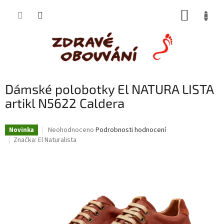
Přejít
NÁKUP
na
obsah
KOŠÍK
Dámské polobotky El NATURA LISTA
artikl N5622 Caldera
Průměrné
Neohodnoceno
Podrobnosti hodnocení
Novinka
hodnocení
Značka:
El Naturalista
produktu
je
0,0
z
5
hvězdiček.