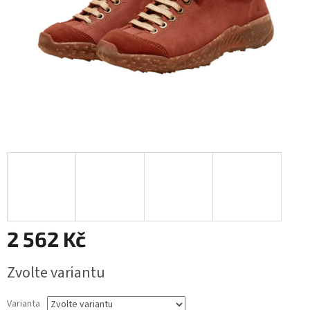
2 562 Kč
Měrná
Zvolte variantu
cena:
Varianta