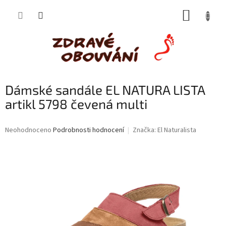
Přejít
NÁKUP
na
obsah
KOŠÍK
Dámské sandále EL NATURA LISTA
artikl 5798 čevená multi
Průměrné
Neohodnoceno
Podrobnosti hodnocení
Značka:
El Naturalista
hodnocení
produktu
je
0,0
z
5
hvězdiček.