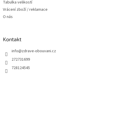
Tabulka velikostí
Vrácení zboží / reklamace
O nás
Kontakt
info
@
zdrave-obouvani.cz
272731699
728124545