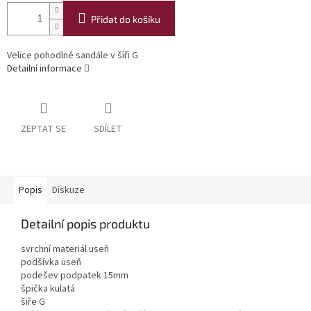
Přidat do košíku
Velice pohodlné sandále v šíři G
Detailní informace
ZEPTAT SE
SDÍLET
Popis
Diskuze
Detailní popis produktu
svrchní materiál useň
podšívka useň
podešev podpatek 15mm
špička kulatá
šiře G