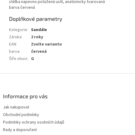
stélka napevno potažená usňí, anatomicky tvarovaná
barva červená
Doplňkové parametry
Kategorie
:
Sandále
Záruka
:
2 roky
EAN
:
Zvolte variantu
barva
:
červená
Šíře obuvi
:
G
Z
á
p
a
Informace pro vás
t
Jak nakupovat
í
Obchodní podmínky
Podmínky ochrany osobních údajů
Rady a doporučení