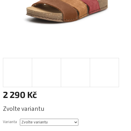
2 290 Kč
Měrná
Zvolte variantu
cena:
Varianta