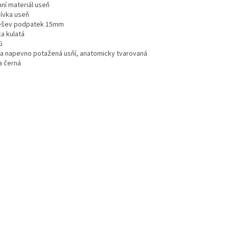
hní materiál useň
ívka useň
šev podpatek 15mm
a kulatá
G
ka napevno potažená usňí, anatomicky tvarovaná
a černá