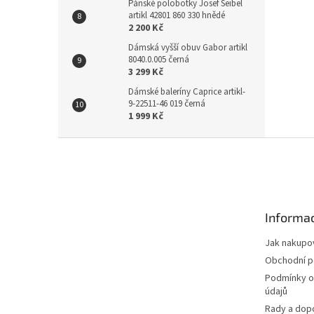
Pánské polobotky Josef Seibel
artikl 42801 860 330 hnědé
2 200 Kč
Dámská vyšší obuv Gabor artikl
8040.0.005 černá
3 299 Kč
Dámské baleríny Caprice artikl-
9-22511-46 019 černá
1 999 Kč
Z
á
p
a
t
Informac
í
Jak nakupo
Obchodní 
Podmínky o
údajů
Rady a dop