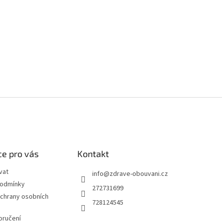
e pro vás
Kontakt
vat
info
@
zdrave-obouvani.cz
podmínky
272731699
chrany osobních
728124545
oručení