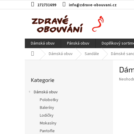
Přejít
272731699
info@zdrave-obouvani.cz
na
obsah
Dámská obuv
Pánská obuv
Doplňkový sortim
Domů
Dámská obuv
Sandále
Dámské sandá
P
Dáms
o
Přeskočit
s
Průměr
Neohod
Kategorie
kategorie
t
hodnoce
r
produkt
Dámská obuv
a
je
Polobotky
0,0
n
z
Baleríny
n
5
í
Lodičky
hvězdič
p
Mokasíny
a
Pantofle