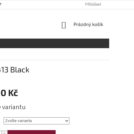
Y OSOBNÍCH ÚDAJŮ
RADY A DOPORUČENÍ
Přihlášení
TABULKA VELIKOST
NÁKUPNÍ
Prázdný košík
KOŠÍK
13 Black
90 Kč
e variantu