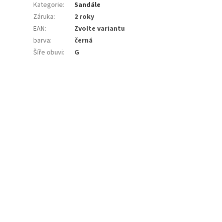
Kategorie
:
Sandále
Záruka
:
2 roky
EAN
:
Zvolte variantu
barva
:
černá
Šíře obuvi
:
G