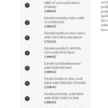
svrc
54801-87 vzorované lakové
podš
(OSAKAA)
2 990 Kč
pode
špičk
Dámské mokasíny Gabor artikl
šiře 
72.134.88 bordo
stél
2 999 Kč
barv
Dámská kotníková obuv Gabor
artikl 74.672.96 modré lakové
2 712 Kč
Dámské sandále EL NATURA
LISTA artikl N5791 Black
1 999 Kč
Dámské sandále Berkemann
artikl 01040 949 černé
2 999 Kč
Pánská kotníková obuv Josef
Seibel artikl 42818 681 370 hnědé
2 190 Kč
Pánské polobotky Josef Seibel
artikl 20706 TE918 712 šedé
2 890 Kč