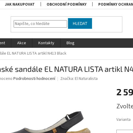
JAK NAKUPOVAT
OBCHODNÍ PODMÍNKY
PODMÍNKY OCHRAN
HLEDAT
ent
Akce
Kontakty
Blog
le EL NATURA LISTA artikl N413 Black
ké sandále EL NATURA LISTA artikl N4
né
noceno
Podrobnosti hodnocení
Značka:
El Naturalista
ní
2 5
u
Měrná
Zvolt
cena:
ek.
Varianta