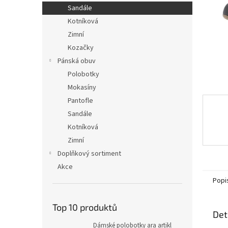
n
Sandále
e
Kotníková
l
Zimní
Kozačky
Pánská obuv
Polobotky
Mokasíny
Pantofle
Sandále
Kotníková
Zimní
Doplňkový sortiment
Akce
Popi
Top 10 produktů
Det
Dámské polobotky ara artikl