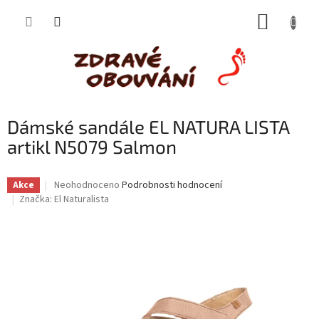
Přejít
NÁKUP
na
obsah
KOŠÍK
Dámské sandále EL NATURA LISTA
artikl N5079 Salmon
Průměrné
Neohodnoceno
Podrobnosti hodnocení
Akce
hodnocení
Značka:
El Naturalista
produktu
je
0,0
z
5
hvězdiček.