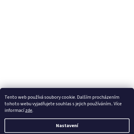
Tento web používá soubory cookie. Dalším procházením
tohoto webu vyjadřujete souhlas s jejich používáním.. Více
informací
zde
.
Nastavení
Vytvořil Shoptet