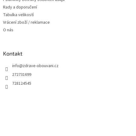
Rady a doporučení
Tabulka velikostí
Vrácení zboží / reklamace
O nás
Kontakt
info
@
zdrave-obouvani.cz
272731699
728124545