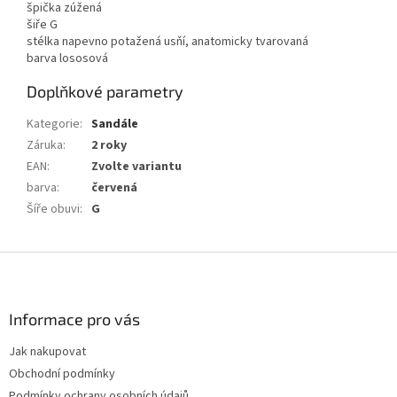
špička zúžená
šiře G
stélka napevno potažená usňí, anatomicky tvarovaná
barva lososová
Doplňkové parametry
Kategorie
:
Sandále
Záruka
:
2 roky
EAN
:
Zvolte variantu
barva
:
červená
Šíře obuvi
:
G
Z
á
p
a
Informace pro vás
t
Jak nakupovat
í
Obchodní podmínky
Podmínky ochrany osobních údajů