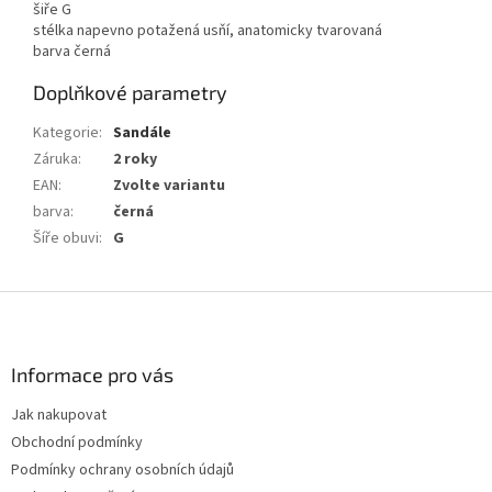
šiře G
stélka napevno potažená usňí, anatomicky tvarovaná
barva černá
Doplňkové parametry
Kategorie
:
Sandále
Záruka
:
2 roky
EAN
:
Zvolte variantu
barva
:
černá
Šíře obuvi
:
G
Z
á
p
a
Informace pro vás
t
Jak nakupovat
í
Obchodní podmínky
Podmínky ochrany osobních údajů