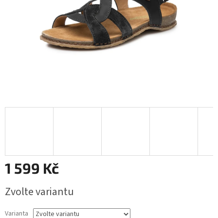
1 599 Kč
Měrná
Zvolte variantu
cena:
Varianta