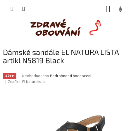
Přejít
NÁKUP
na
obsah
KOŠÍK
Dámské sandále EL NATURA LISTA
artikl N5819 Black
Průměrné
Neohodnoceno
Podrobnosti hodnocení
Akce
hodnocení
Značka:
El Naturalista
produktu
je
0,0
z
5
hvězdiček.