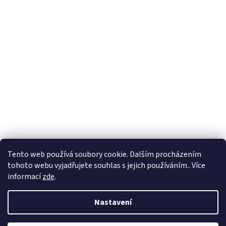
Tento web používá soubory cookie. Dalším procházením
tohoto webu vyjadřujete souhlas s jejich používáním.. Více
informací
zde
.
Nastavení
Vytvořil Shoptet