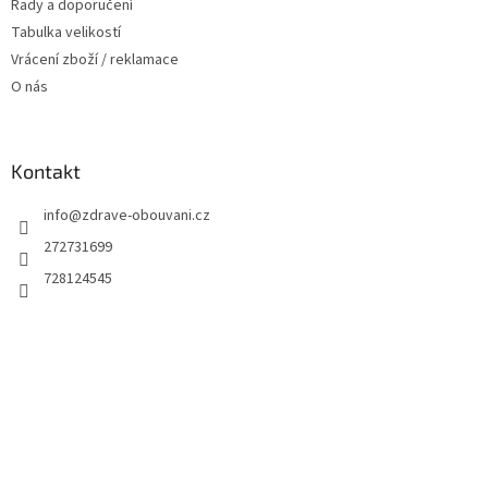
Rady a doporučení
Tabulka velikostí
Vrácení zboží / reklamace
O nás
Kontakt
info
@
zdrave-obouvani.cz
272731699
728124545