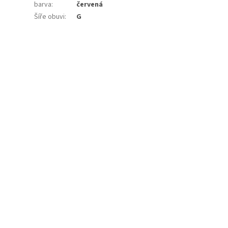
barva
:
červená
Šíře obuvi
:
G