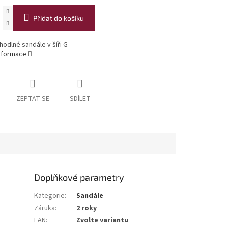
Přidat do košíku
hodlné sandále v šíři G
informace
ZEPTAT SE
SDÍLET
Doplňkové parametry
Kategorie
:
Sandále
Záruka
:
2 roky
EAN
:
Zvolte variantu