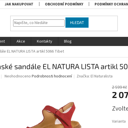
JAK NAKUPOVAT
OBCHODNÍ PODMÍNKY
PODMÍNKY OCHRAN
HLEDAT
ent
Akce
Kontakty
Blog
le EL NATURA LISTA artikl 5066 Tibet
ké sandále EL NATURA LISTA artikl 50
Průměrné
Neohodnoceno
Podrobnosti hodnocení
Značka:
El Naturalista
hodnocení
produktu
2 599 Kč
je
2 0
0,0
z
Měrná
Zvolt
5
cena:
hvězdiček.
Varianta