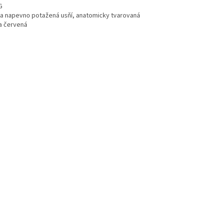
G
ka napevno potažená usňí, anatomicky tvarovaná
a červená