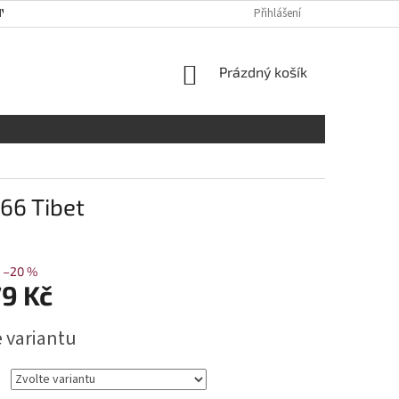
Y OSOBNÍCH ÚDAJŮ
RADY A DOPORUČENÍ
Přihlášení
TABULKA VELIKOST
NÁKUPNÍ
Prázdný košík
KOŠÍK
66 Tibet
–20 %
79 Kč
e variantu