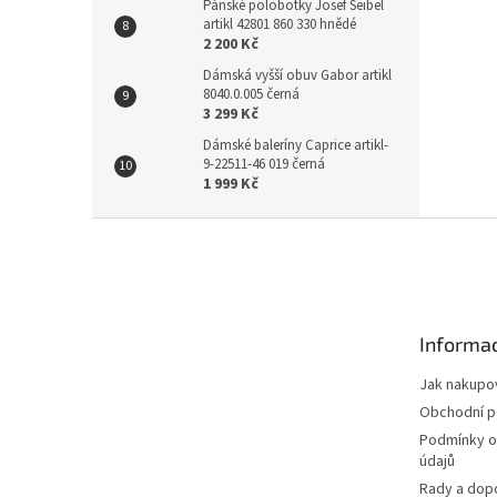
Pánské polobotky Josef Seibel
artikl 42801 860 330 hnědé
2 200 Kč
Dámská vyšší obuv Gabor artikl
8040.0.005 černá
3 299 Kč
Dámské baleríny Caprice artikl-
9-22511-46 019 černá
1 999 Kč
Z
á
p
a
t
Informac
í
Jak nakupo
Obchodní 
Podmínky o
údajů
Rady a dop