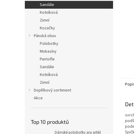
n
Sandále
e
Kotníková
l
Zimní
Kozačky
Pánská obuv
Polobotky
Mokasíny
Pantofle
Sandále
Kotníková
Zimní
Popi
Doplňkový sortiment
Akce
Det
svrc
podš
Top 10 produktů
pode
špičk
Dámské polobotky ara artikl