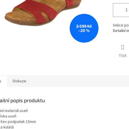
Velice po
2 599 Kč
–20 %
Detailní 
TISK
s
Diskuze
ailní popis produktu
hní materiál useň
ívka useň
šev podpatek 15mm
a kulatá