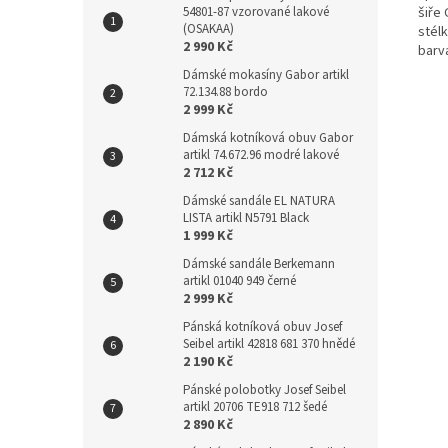
54801-87 vzorované lakové
šiře 
(OSAKAA)
stél
2 990 Kč
barv
Dámské mokasíny Gabor artikl
72.134.88 bordo
2 999 Kč
Dámská kotníková obuv Gabor
artikl 74.672.96 modré lakové
2 712 Kč
Dámské sandále EL NATURA
LISTA artikl N5791 Black
1 999 Kč
Dámské sandále Berkemann
artikl 01040 949 černé
2 999 Kč
Pánská kotníková obuv Josef
Seibel artikl 42818 681 370 hnědé
2 190 Kč
Pánské polobotky Josef Seibel
artikl 20706 TE918 712 šedé
2 890 Kč