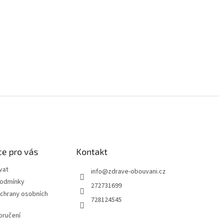
e pro vás
Kontakt
vat
info
@
zdrave-obouvani.cz
podmínky
272731699
chrany osobních
728124545
oručení