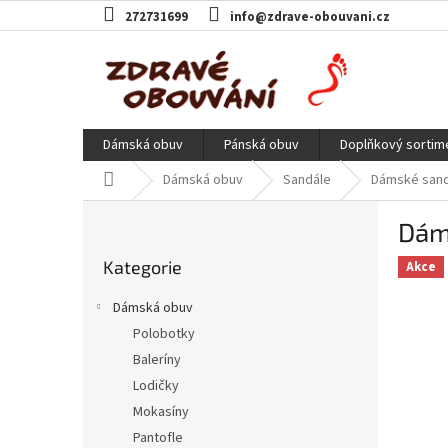
Přejít
272731699
info@zdrave-obouvani.cz
na
obsah
Dámská obuv
Pánská obuv
Doplňkový sortim
Domů
Dámská obuv
Sandále
Dámské sandá
P
Dáms
o
Přeskočit
s
Kategorie
kategorie
Akce
t
r
Dámská obuv
a
Polobotky
n
Baleríny
n
í
Lodičky
p
Mokasíny
a
Pantofle