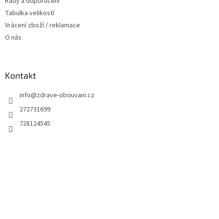
Rady a doporučení
Tabulka velikostí
Vrácení zboží / reklamace
O nás
Kontakt
info
@
zdrave-obouvani.cz
272731699
728124545