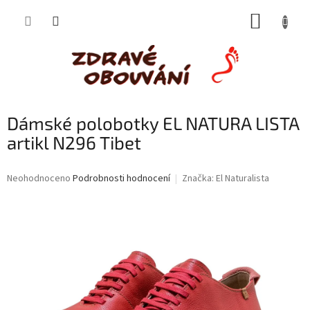
Přejít
NÁKUP
na
obsah
KOŠÍK
Dámské polobotky EL NATURA LISTA
artikl N296 Tibet
Průměrné
Neohodnoceno
Podrobnosti hodnocení
Značka:
El Naturalista
hodnocení
produktu
je
0,0
z
5
hvězdiček.