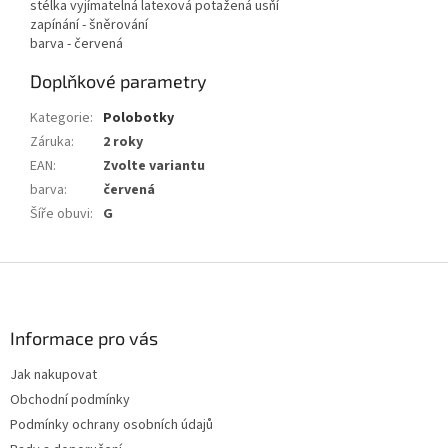
stélka vyjímatelná latexová potažená usňí
zapínání - šněrování
barva - červená
Doplňkové parametry
Kategorie
:
Polobotky
Záruka
:
2 roky
EAN
:
Zvolte variantu
barva
:
červená
Šíře obuvi
:
G
Z
á
p
a
Informace pro vás
t
Jak nakupovat
í
Obchodní podmínky
Podmínky ochrany osobních údajů