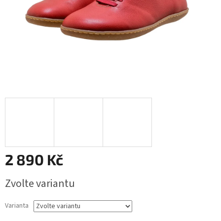
2 890 Kč
Měrná
Zvolte variantu
cena:
Varianta