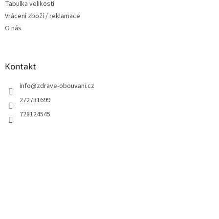
Tabulka velikostí
Vrácení zboží / reklamace
O nás
Kontakt
info
@
zdrave-obouvani.cz
272731699
728124545