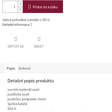
Přidat do košíku
Velice pohodlné sandále v šíři G
Detailní informace
ZEPTAT SE
SDÍLET
Popis
Diskuze
Detailní popis produktu
svrchní materiál useň
podšívka useň
podešev podpatek 15mm
špička kulatá
šiře G