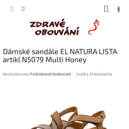
Přejít
NÁKUP
na
obsah
KOŠÍK
Dámské sandále EL NATURA LISTA
artikl N5079 Multi Honey
Průměrné
Neohodnoceno
Podrobnosti hodnocení
Značka:
El Naturalista
hodnocení
produktu
je
0,0
z
5
hvězdiček.