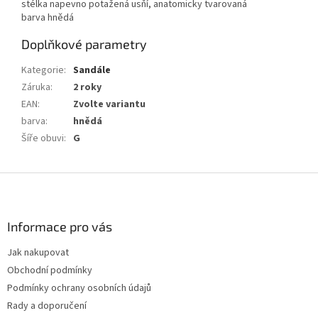
stélka napevno potažená usňí, anatomicky tvarovaná
barva hnědá
Doplňkové parametry
Kategorie
:
Sandále
Záruka
:
2 roky
EAN
:
Zvolte variantu
barva
:
hnědá
Šíře obuvi
:
G
Z
á
p
a
Informace pro vás
t
Jak nakupovat
í
Obchodní podmínky
Podmínky ochrany osobních údajů
Rady a doporučení