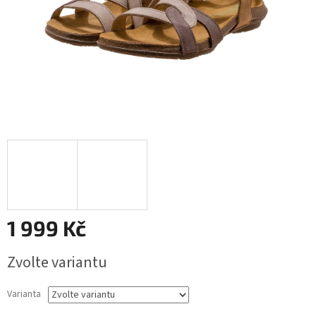
1 999 Kč
Měrná
Zvolte variantu
cena:
Varianta